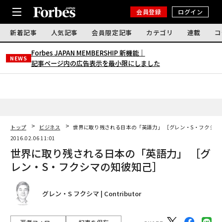
会員登録
ログイン
新着記事
人気記事
会員限定記事
カテゴリ
連載
コ
Forbes JAPAN MEMBERSHIP 新機能｜
NEWS
記事ページ内の広告表示を最小限にしました
トップ
ビジネス
世界に取り残される日本の「英語力」 ［グレン・S・フクシマ
2016.02.06 11:01
世界に取り残される日本の「英語力」 ［グ
レン・S・フクシマの知彼知己］
グレン・S フクシマ | Contributor