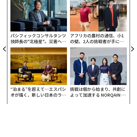
“使
の
【N
ン
「
C】
─
ら
パシフィックコンサルタンツ
アフリカの農村の通信、小1
技師長の"北極星"。災害への
の壁。2人の挑戦者が手にし
無力感を乗り越え見つけた、
た「次なる武器」
防災一筋20年の答え
“泊まる”を超えて─エスパシ
挑戦は個から始まり、共創に
オが描く、新しい日本のラグ
よって加速する NORQAIN JA
ジュアリー（中編）
PAN 特別座談会