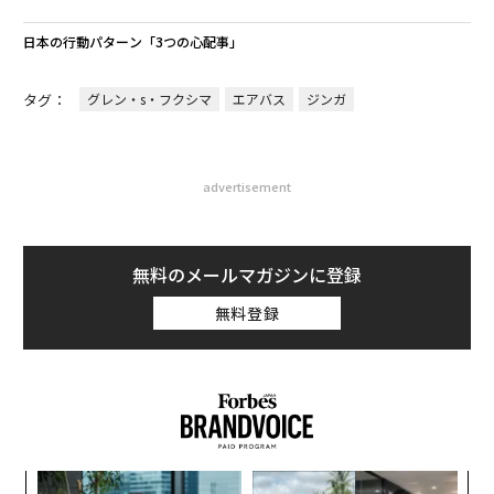
日本の行動パターン「3つの心配事」
タグ：
グレン・s・フクシマ
エアバス
ジンガ
advertisement
無料のメールマガジンに登録
無料登録
模組
目