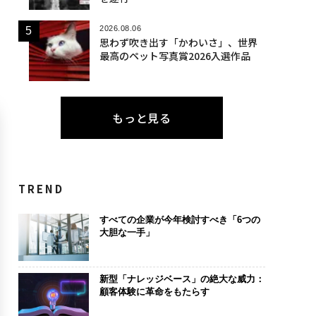
2026.08.06
思わず吹き出す「かわいさ」、世界
最高のペット写真賞2026入選作品
もっと見る
TREND
すべての企業が今年検討すべき「6つの
大胆な一手」
新型「ナレッジベース」の絶大な威力：
顧客体験に革命をもたらす