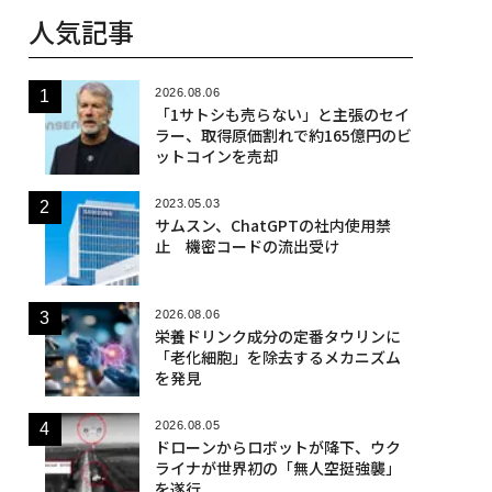
人気記事
2026.08.06
「1サトシも売らない」と主張のセイ
ラー、取得原価割れで約165億円のビ
ットコインを売却
2023.05.03
サムスン、ChatGPTの社内使用禁
止 機密コードの流出受け
2026.08.06
栄養ドリンク成分の定番タウリンに
「老化細胞」を除去するメカニズム
を発見
2026.08.05
ドローンからロボットが降下、ウク
ライナが世界初の「無人空挺強襲」
を遂行