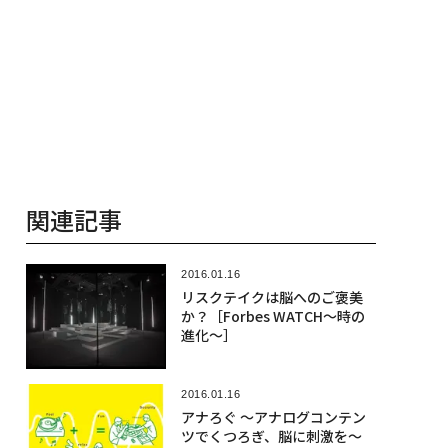
関連記事
2016.01.16
リスクテイクは脳へのご褒美
か？［Forbes WATCH〜時の
進化〜］
2016.01.16
アナろぐ 〜アナログコンテン
ツでくつろぎ、脳に刺激を〜