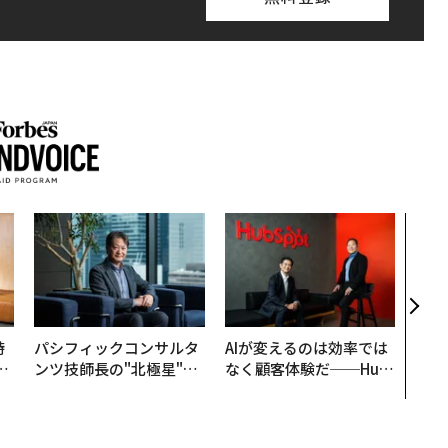
伝統
義す
が挑
来
時
パシフィックコンサルタ
AIが変えるのは効率では
フ
ンツ技師長の"北極星"。
なく顧客体験だ──Hub
心
災害への無力感を乗り越
Spot Japanが語る「Gr
ビ
え見つけた、防災一筋20
ow Better」な組織のつ
年の答え
くり方