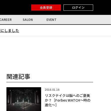
会員登録
ログイン
CAREER
SALON
EVENT
限にしました
関連記事
2016.01.16
リスクテイクは脳へのご褒美
か？［Forbes WATCH〜時の
進化〜］