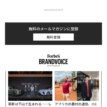
advertisement
無料のメールマガジンに登録
無料登録
〜
金
個
伝
ェ
る
モ
革新は下山で生まれる──レ
アフリカの農村の通信、小1