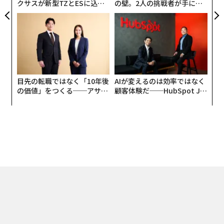
クサスが新型TZとESに込め
の壁。2人の挑戦者が手にし
た「DISCOVER」の哲学
た「次なる武器」
目先の転職ではなく「10年後
AIが変えるのは効率ではなく
の価値」をつくる──アサイ
顧客体験だ──HubSpot Ja
ンの長期伴走型支援とは
panが語る「Grow Better」
な組織のつくり方
トップ
テクノロジー
ザッカーバーグを魅了！ 「仮想現実端末」で未来を創る男
2016.01.16 10:00
ザッカーバーグを魅了！ 「仮想現実端末」