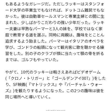
もあるようなガレージだ。ただしラッキーはスタンフォ
ード大学の卒業生でもなければ、ドットコム難民でもな
かった。彼は自動車セールスマンと専業主婦との間に生
まれた、少しばかりこだわりの強い少年だった。ラッキ
ー夫妻は早熟なパーマーと3人の妹を、学校ではなく家
庭で教育する道を選ぶ。同時に両親は、趣味をとことん
追求するよう励ました。パーマーはイタリアのオペラを
学び、ゴンドラの船頭になって観光客に歌を聴かせる練
習をした。別の子のクラブが顔に当たって顎の骨を折る
までは、ゴルフもやっていた。
やがて、10代のラッキーは暇さえあればビデオゲーム
(「クロノ・トリガー」と「ゴールデンアイ007」)をした
り、SF映画(『マトリックス』や『バーチャル・ウォー
ズ』)を観たりするようになった。この2つの趣味は彼を
同じ場所へと導いていく。
advertisement