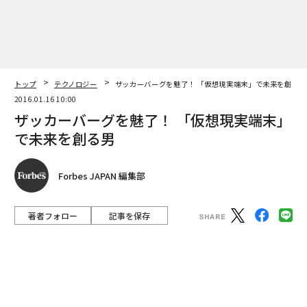
で未来を創る男
Forbes JAPAN 編集部
著者フォロー
記事を保存
photographs by Gabriela Hasbun
数年前までバーチャル・リアリティ(VR)は、まだ小説や
映画、アニメのなかの世界と思われていた。
しかし昨年、IT大手「フェイスブック」が弱冠21歳の青
年が起こしたVR端末の開発会社を買収。そして、大手電
機メーカーも試作品を公開し、さまざまな産業がVRの製
品開発に乗り出している。もう空想などではない――。「遠
い未来の話」が、また一つ私たちの現実になろうとして
いるのだ。
advertisement