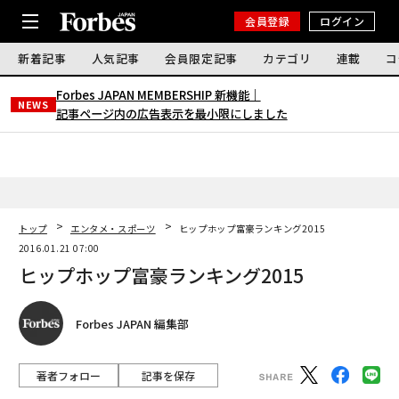
会員登録
ログイン
新着記事
人気記事
会員限定記事
カテゴリ
連載
コ
Forbes JAPAN MEMBERSHIP 新機能｜
NEWS
記事ページ内の広告表示を最小限にしました
トップ
エンタメ・スポーツ
ヒップホップ富豪ランキング2015
2016.01.21 07:00
ヒップホップ富豪ランキング2015
Forbes JAPAN 編集部
著者フォロー
記事を保存