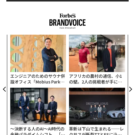
キ
「
か。
─
キャ
ら
“
R S
シ
グ
エンジニアのためのサウナ併
アフリカの農村の通信、小1
設オフィス「Mobius Park」
の壁。2人の挑戦者が手にし
がオープン──タマディック
た「次なる武器」
が健康経営を徹底する理由
〜決断する人のAI〜AI時代の
革新は下山で生まれる──レ
金融パラダイムシフト、「超
クサスが新型TZとESに込め