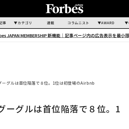
記事
カテゴリ
連載
コラムニスト
AWARD
rbes JAPAN MEMBERSHIP 新機能｜
記事ページ内の広告表示を最小
グーグルは首位陥落で８位。1位は初登場のAirbnb
 グーグルは首位陥落で８位。1