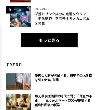
2026.08.06
栄養ドリンク成分の定番タウリンに
「老化細胞」を除去するメカニズム
を発見
もっと見る
TREND
優秀な人材が実践する、職場での境界線
を引く5つの言葉
燃え尽き症候群の時代に問う「休息の革
命」──元ウォルマートCCOが提唱する
創造性回復の哲学