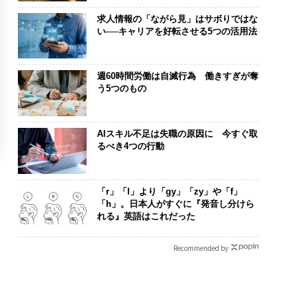
求人情報の「ながら見」はサボりではな
い──キャリアを好転させる5つの活用法
週60時間労働は自滅行為 働きすぎが奪
う5つのもの
AIスキル不足は失職の原因に 今すぐ取
るべき4つの行動
「r」「l」より「gy」「zy」や「f」
「h」。日本人がすぐに『発音し分けら
れる』英語はこれだった
Recommended by