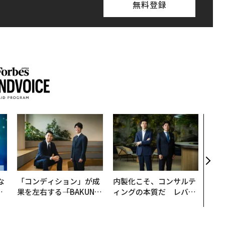
無料登録
〜決
代の
ト、
【M
×P
な
「コンディション」が成
内製化こそ、コンサルテ
で
果を左右する――「BAKUN
ィングの本質だ レバレ
哲
E」のTENTIALが支える
ジーズが実践する、次世
「挑戦者の明日」
代ファームの全貌