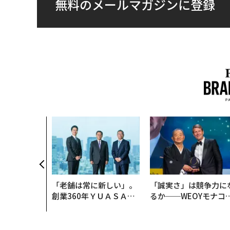
無料のメールマガジンに登録
「老舗は常に新しい」。
「誠実さ」は競争力に
創業360年ＹＵＡＳＡと
るか──WEOYモナコ
カクシンCEO田尻望が語
見た、くら寿司の経営
る、AIを超える人の価値
学