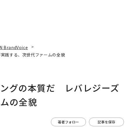
N BrandVoice
が実践する、次世代ファームの全貌
ィングの本質だ レバレジーズ
ームの全貌
著者フォロー
記事を保存