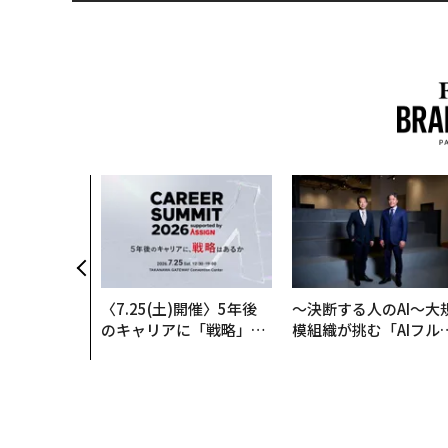
〈7.25(土)開催〉5年後
〜決断する人のAI〜大
のキャリアに「戦略」は
模組織が挑む「AIフル
あるか。トップエグゼク
装」“使う”企業から“
ティブのキャリアに触れ
く”企業へ【NTTドコ
る1日│CAREER SUMMI
ビジネス×PwC】
T 2026