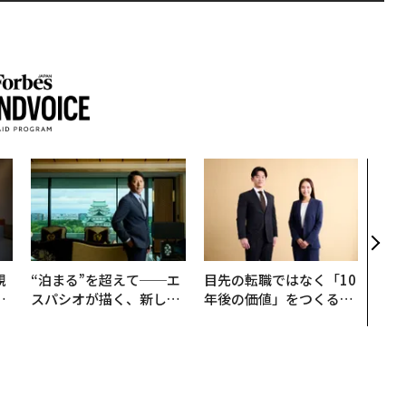
アフ
小1
手に
規
“泊まる”を超えて──エ
目先の転職ではなく「10
実
スパシオが描く、新しい
年後の価値」をつくる─
動
日本のラグジュアリー
─アサインの長期伴走型
モ
（前編）
支援とは