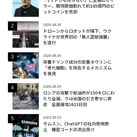
ラー、取得原価割れで約165億円のビ
ットコインを売却
2026.08.05
ドローンからロボットが降下、ウク
ライナが世界初の「無人空挺強襲」
を遂行
2026.08.06
栄養ドリンク成分の定番タウリンに
「老化細胞」を除去するメカニズム
を発見
2026.08.05
ロシアの攻撃で給油所が150キロにわ
たり全滅、ウは米国の引き寄せに奔
走 全面侵攻1623日目
2023.05.03
サムスン、ChatGPTの社内使用禁
止 機密コードの流出受け