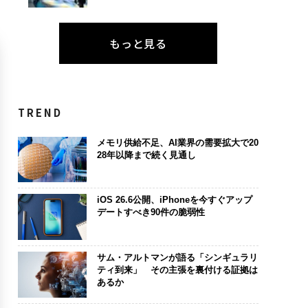
もっと見る
TREND
メモリ供給不足、AI業界の需要拡大で20
28年以降まで続く見通し
iOS 26.6公開、iPhoneを今すぐアップ
デートすべき90件の脆弱性
サム・アルトマンが語る「シンギュラリ
ティ到来」 その主張を裏付ける証拠は
あるか