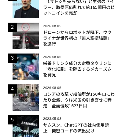
「1サトシも売らない」と主張のセイ
ラー、取得原価割れで約165億円のビ
ットコインを売却
2026.08.05
ドローンからロボットが降下、ウク
ライナが世界初の「無人空挺強襲」
を遂行
2026.08.06
栄養ドリンク成分の定番タウリンに
「老化細胞」を除去するメカニズム
を発見
2026.08.05
ロシアの攻撃で給油所が150キロにわ
たり全滅、ウは米国の引き寄せに奔
走 全面侵攻1623日目
2023.05.03
サムスン、ChatGPTの社内使用禁
止 機密コードの流出受け