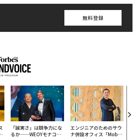
無料登録
パシ
ンツ
災害
え見
年の
ス
「誠実さ」は競争力にな
エンジニアのためのサウ
日
るか──WEOYモナコで
ナ併設オフィス「Mobiu