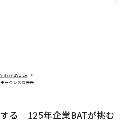
中
見た、くら寿司の経営哲
s Park」がオープン──
学
タマディックが健康経営
を徹底する理由
N BrandVoice
スモークレスな未来
る 125年企業BATが挑む