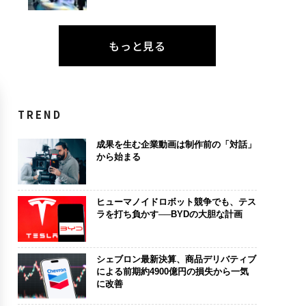
もっと見る
TREND
成果を生む企業動画は制作前の「対話」
から始まる
ヒューマノイドロボット競争でも、テス
ラを打ち負かす──BYDの大胆な計画
シェブロン最新決算、商品デリバティブ
による前期約4900億円の損失から一気
に改善