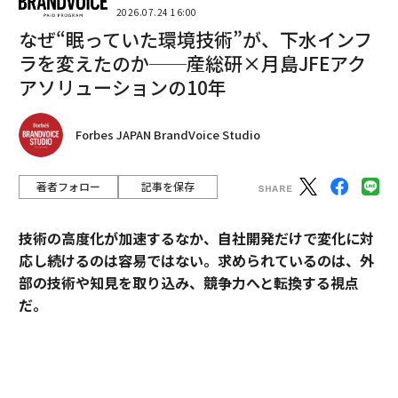
2026.07.24 16:00
なぜ“眠っていた環境技術”が、下水インフ
ラを変えたのか──産総研×月島JFEアク
アソリューションの10年
編集 = Forbes JAPAN 編集部
Forbes JAPAN BrandVoice Studio
2026年9月号発売中
著者フォロー
記事を保存
最新号の購入はこちらから
技術の高度化が加速するなか、自社開発だけで変化に対
応し続けるのは容易ではない。求められているのは、外
部の技術や知見を取り込み、競争力へと転換する視点
メンバーシップに登録する
だ。
産業技術総合研究所（以下、産総研）は、先端技術の研
究開発にとどまらず、企業の新規事業創出や価値向上に
貢献してきた実績を有する。本連載では、産総研と企業
関連記事