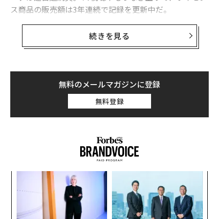
ス商品の販売額は3年連続で記録を更新中だ。
グッズ販売の成功を支えているのは、オンラインストア
続きを見る
の米ファナティックスだ。「NBAにとって、ファナティ
ックスは長年の素晴らしいパートナーです」とNBAグロ
ーバルオペレーション部門の社長、サル・ラロッカ氏は
述べた。ファナティックスは、マンハッタン5番街にオ
無料のメールマガジンに登録
ープンするNBAの新旗艦店の運営元でもある。
無料登録
スポーツ用品メーカー大手アディダスが経営していたNB
A専門店が今年8月に閉店したため、今回オープンする旗
艦店は、全米で唯一のNBA専門店となる。海外では、中
国、韓国、台湾、フィリピンに151の店舗がある。「旗
艦店では、NBAのライセンス商品のすべてを取り揃えて
キ
“
います」と担当者は話した。
か。
シ
キャ
グ
ア
R S
の