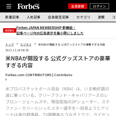
会員登録
ログイン
新着記事
人気記事
会員限定記事
カテゴリ
連載
コ
Forbes JAPAN MEMBERSHIP 新機能｜
NEWS
記事ページ内の広告表示を最小限にしました
トップ
ビジネス
米NBAが開設する 公式グッズストアの豪華すぎる内容
2015.12.24 08:30
米NBAが開設する 公式グッズストアの豪華
すぎる内容
Forbes.com CONTRIBUTORS | Contributo
r
米プロバスケットボール協会（NBA）は、いま絶好調の
波に乗っている。クリーブランド・キャバリアーズのレ
ブロン・ジェームズや、現役屈指の3Pシューター、ステ
ファン・カリーといったスター選手を一目見ようとアリ
ーナは連日超満員。TV視聴率もうなぎ上りで、ライセン