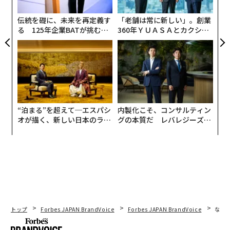
た
伝統を礎に、未来を再定義す
「老舗は常に新しい」。創業
る 125年企業BATが挑むス
360年ＹＵＡＳＡとカクシン
モークレスな未来
CEO田尻望が語る、AIを超え
る人の価値
“泊まる”を超えて─エスパシ
内製化こそ、コンサルティン
オが描く、新しい日本のラグ
グの本質だ レバレジーズが
ジュアリー（中編）
実践する、次世代ファームの
全貌
トップ
Forbes JAPAN BrandVoice
Forbes JAPAN BrandVoice
なぜ