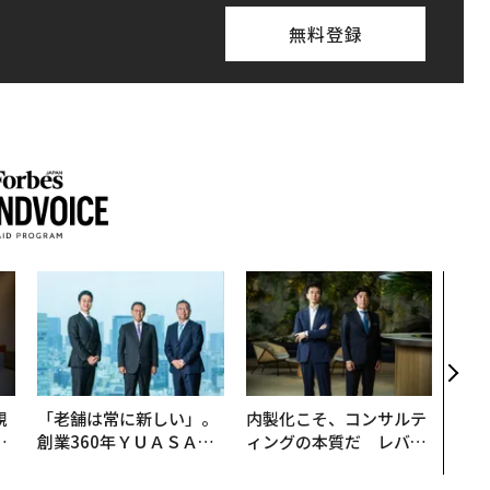
無料登録
「コ
果を左
E」
「挑
規
「老舗は常に新しい」。
内製化こそ、コンサルテ
実
創業360年ＹＵＡＳＡと
ィングの本質だ レバレ
動
カクシンCEO田尻望が語
ジーズが実践する、次世
モ
る、AIを超える人の価値
代ファームの全貌