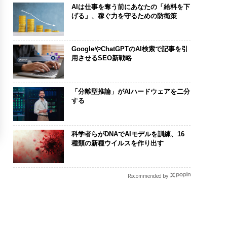
AIは仕事を奪う前にあなたの「給料を下
げる」、稼ぐ力を守るための防衛策
GoogleやChatGPTのAI検索で記事を引
用させるSEO新戦略
「分離型推論」がAIハードウェアを二分
する
科学者らがDNAでAIモデルを訓練、16
種類の新種ウイルスを作り出す
Recommended by