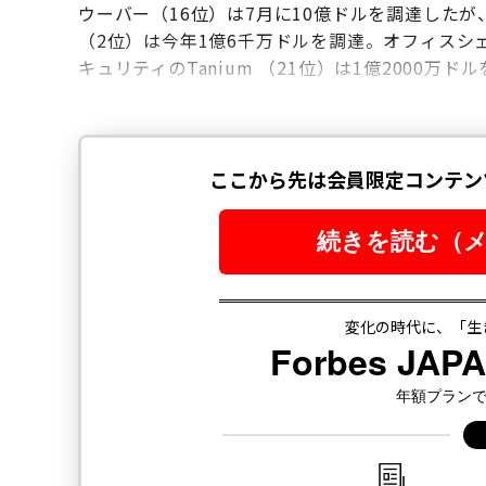
ウーバー（16位）は7月に10億ドルを調達したが
（2位）は今年1億6千万ドルを調達。オフィスシェア
キュリティのTanium （21位）は1億2000万ド