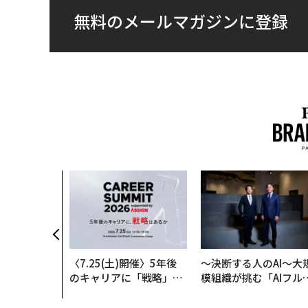
無料のメールマガジンに登録
〈7.25(土)開催〉5年後
〜決断する人のAI〜大
のキャリアに「戦略」は
模組織が挑む「AIフル
あるか。トップエグゼク
装」“使う”企業から“
ティブのキャリアに触れ
く”企業へ【NTTドコ