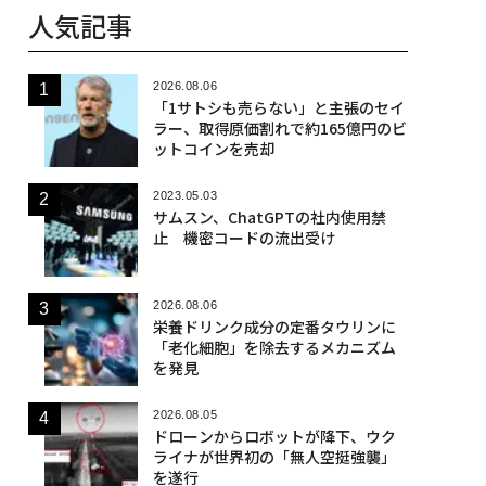
人気記事
2026.08.06
「1サトシも売らない」と主張のセイ
ラー、取得原価割れで約165億円のビ
ットコインを売却
2023.05.03
サムスン、ChatGPTの社内使用禁
止 機密コードの流出受け
2026.08.06
栄養ドリンク成分の定番タウリンに
「老化細胞」を除去するメカニズム
を発見
2026.08.05
ドローンからロボットが降下、ウク
ライナが世界初の「無人空挺強襲」
を遂行