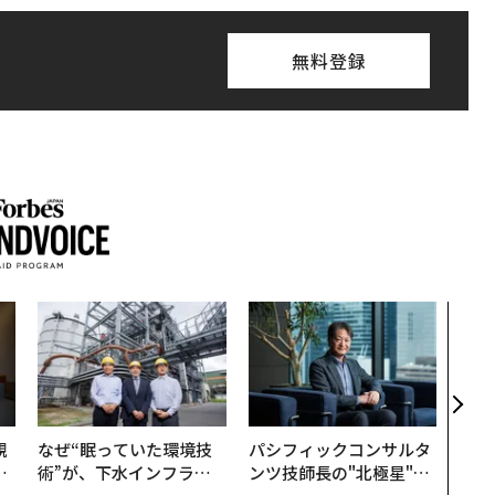
無料登録
「コ
果を左
E」
「挑
規
なぜ“眠っていた環境技
パシフィックコンサルタ
実
術”が、下水インフラを
ンツ技師長の"北極星"。