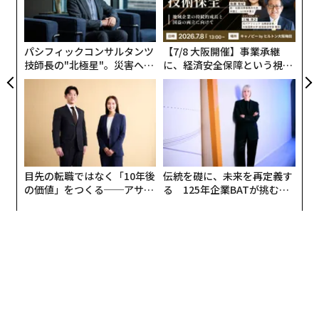
メオノヴは言う。｢100人の患者が各自膨大なデータを持
ェ
グ
ってくれば、その処理は困難です｣
実
全
パシフィックコンサルタンツ
【7/8 大阪開催】事業承継
技師長の"北極星"。災害への
に、経済安全保障という視点
無力感を乗り越え見つけた、
が加わるとき──経営者が問
防災一筋20年の答え
われる新たな判断軸
目先の転職ではなく「10年後
伝統を礎に、未来を再定義す
の価値」をつくる──アサイ
る 125年企業BATが挑むス
ンの長期伴走型支援とは
モークレスな未来