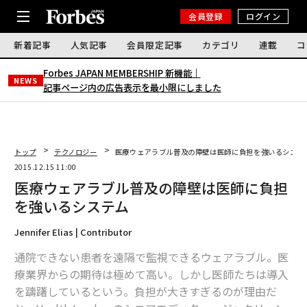
会員登録
ログイン
新着記事
人気記事
会員限定記事
カテゴリ
連載
コ
Forbes JAPAN MEMBERSHIP 新機能｜
NEWS
記事ページ内の広告表示を最小限にしました
トップ
テクノロジー
医療ウェアラブル普及の障壁は医師に負担を強いるシステ
2015.12.15 11:00
医療ウェアラブル普及の障壁は医師に負担
を強いるシステム
Jennifer Elias | Contributor
通院できない患者を遠隔で監視できるウェアラブル。医
療業界からの期待は極めて高い。しかし医師たちは導入
を躊躇しているという。負担が大きすぎるのが理由だ