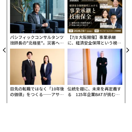
〜
金
個
内
ェ
グ
実
全
パシフィックコンサルタンツ
【7/8 大阪開催】事業承継
技師長の"北極星"。災害への
に、経済安全保障という視点
無力感を乗り越え見つけた、
が加わるとき──経営者が問
防災一筋20年の答え
われる新たな判断軸
目先の転職ではなく「10年後
伝統を礎に、未来を再定義す
の価値」をつくる──アサイ
る 125年企業BATが挑むス
ンの長期伴走型支援とは
モークレスな未来