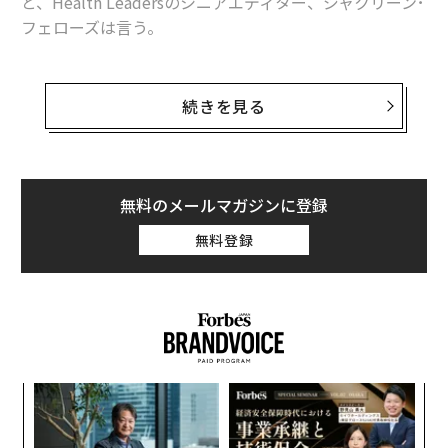
と、Health Leadersのシニアエディター、ジャクリーン･
フェローズは言う。
医師のジョセフ･ クヴェダーは、ウェアラブルを導入し
なければというプレッシャーを感じている。しかし導入
続きを見る
のための支援はほとんどない。「高齢化で糖尿病や高血
圧などの慢性疾患が急増し、ウェアラブルの需要は高ま
っています。しかしそれに見合うよう臨床医たちを訓練
できていません」イリノイ州の胃腸科医ローレンス･ コ
無料のメールマガジンに登録
ジンスキーも同意見だ。ウェアラブルの効果的な運用に
無料登録
はチーム規模の人員が必要だが、とても足りないとい
う。
Googleは、データを記録し血糖値の上昇を監視できるコ
ンタクトレンズを開発し、米食品医薬品局(FDA)と実用
化に向けて話し合った。しかしこうした新技術も、デー
〜
タを管理するシステムがなければ運用は困難だ。このシ
金
ステムの欠如が医師の大きな負担だと内科医イアナ･シ
個
内