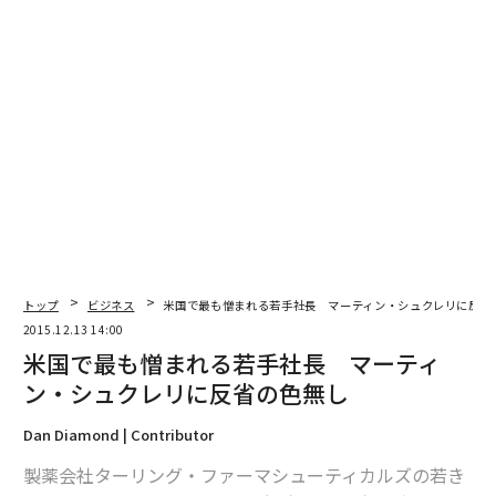
編集 = Forbes JAPAN 編集部
トップ
ビジネス
米国で最も憎まれる若手社長 マーティン・シュクレリに反省
2015.12.13 14:00
2026年9月号発売中
米国で最も憎まれる若手社長 マーティ
ン・シュクレリに反省の色無し
最新号の購入はこちらから
Dan Diamond | Contributor
製薬会社ターリング・ファーマシューティカルズの若き
メンバーシップに登録する