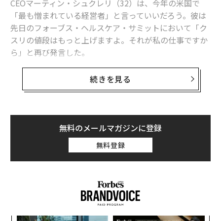
CEOマーティン・シュクレリ（32）は、今年の米国で
「最も憎まれている経営者」と言っていいだろう。彼は
先日のフォーブス・ヘルスケア・サミットにおいて「ク
スリの値段はもっと上げますよ。それが私の仕事ですか
ら」と再び発言した。
関連記事
企業利用で躍進のFitbit アップルウォッチ以上の占有率
シュクレリは、9月20日にエイズや一部のがん患者など
続きを見る
が感染するトキソプラズマ症の治療薬「ダラプリム」の
ウェアラブルは医療現場では無用の長物!?
権利を買収し、1錠13.50ドル（約1620円）で販売されて
いた価格を、約55倍の750ドル（約9万円）に引き上げる
ウェアラブル企業「Fitbit」 好決算でも株価は急落
と発表した。
無料のメールマガジンに登録
Fitbitの「400億円上場」が変えるウェアラブル業界の勢力地図
無料登録
しかし、価格引き上げに関する挑発的なシュクレリの発
ウェアラブルで「従業員を管理する時代」が間もなく到来
言に批判が殺到。これを問題視したヒラリー・クリント
ンが、21日に「薬の価格是正問題に取り組む」と発言す
ると、その翌日シュクリルはダラプリムの価格の引き下
げを約束した。
advertisement