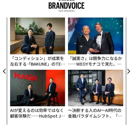
のスティーブン・ニッセンが語る。「嚢胞性線維症の子
どもを診たことはありませんが、この疾患が患者本人、
そして家族にとっていかに過酷なものであるかはよく知
パ
っています」
技
無
な
防
術
た
ア
「コンディション」が成果を
「誠実さ」は競争力になるか
左右する――「BAKUNE」のTEN
──WEOYモナコで見た、く
TIALが支える「挑戦者の明
ら寿司の経営哲学
日」
AIが変えるのは効率ではなく
〜決断する人のAI〜AI時代の
顧客体験だ──HubSpot Ja
金融パラダイムシフト、「超
panが語る「Grow Better」
個別化」の核心 【MUFG×ウ
な組織のつくり方
ェルスナビ×PwC】