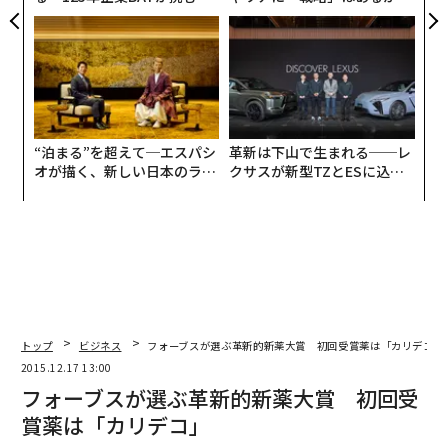
モークレスな未来
トップエグゼクティブのキャ
リアに触れる1日│CAREER S
UMMIT 2026
“泊まる”を超えて─エスパシ
革新は下山で生まれる──レ
オが描く、新しい日本のラグ
クサスが新型TZとESに込め
ジュアリー（中編）
た「DISCOVER」の哲学
トップ
ビジネス
フォーブスが選ぶ革新的新薬大賞 初回受賞薬は「カリデコ」
2015.12.17 13:00
フォーブスが選ぶ革新的新薬大賞 初回受
賞薬は「カリデコ」