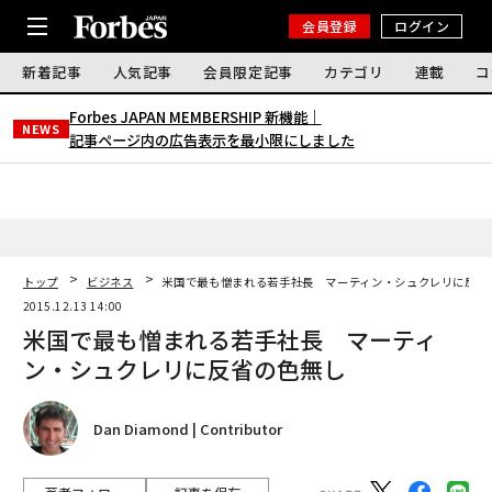
会員登録
ログイン
新着記事
人気記事
会員限定記事
カテゴリ
連載
コ
Forbes JAPAN MEMBERSHIP 新機能｜
NEWS
記事ページ内の広告表示を最小限にしました
トップ
ビジネス
米国で最も憎まれる若手社長 マーティン・シュクレリに反省
2015.12.13 14:00
米国で最も憎まれる若手社長 マーティ
ン・シュクレリに反省の色無し
Dan Diamond | Contributor