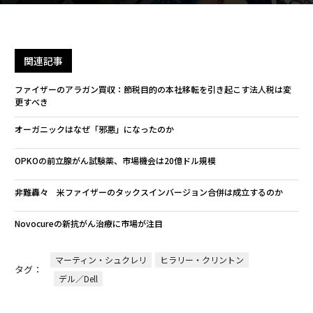
関連記事
ファイザーのアラガン買収：節税目的の本社移転を引き起こす法人税は変
更すべき
オーガニックはなぜ「邪悪」になったのか
OPKOの前立腺がん試験薬、市場機会は20億ドル規模
非難轟々 米ファイザーのタックスインバージョン合併は成立するのか
Novocureの新抗がん治療に市場が注目
マーティン・シュクレリ
ヒラリー・クリントン
タグ：
デル／Dell