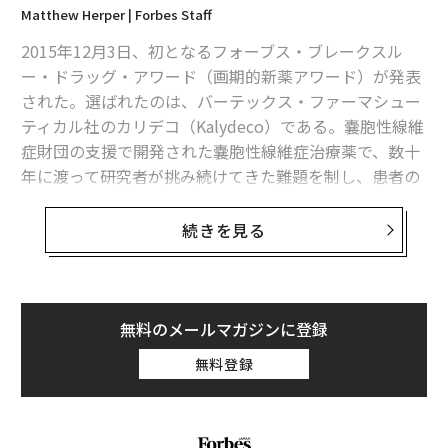
Matthew Herper | Forbes Staff
2015年12月3日、初となるフォーブス・ブレークスル
ー・ドラッグ・アワード（画期的新薬アワード）が発表
された。選ばれたのは、バーテックス・ファーマシュー
ティカル社のカリデコ（Kalydeco）である。嚢胞性線維
症財団の支援で開発された嚢胞性線維症治療薬で、数十
年に渡って研究者が挑み続けてきた難題を制し、患者の
生活を劇的に改善した、として選ばれた。
続きを見る
ニューヨークで開催されたフォーブス・ヘルスケア・サ
ミットで、バーテックス社CEOのジェフリー・ライデン
と、カリデコの開発で中心的な役割を果たした科学者の
フレッド・ヴァングーアに賞が贈られた。
無料のメールマガジンに登録
無料登録
「カリデコは致死性の極めて高い疾患である嚢胞性線維
症に対する初の効果的治療薬なのです」と審査を行った
専門家パネルの1人であるクリーブランド・クリニック