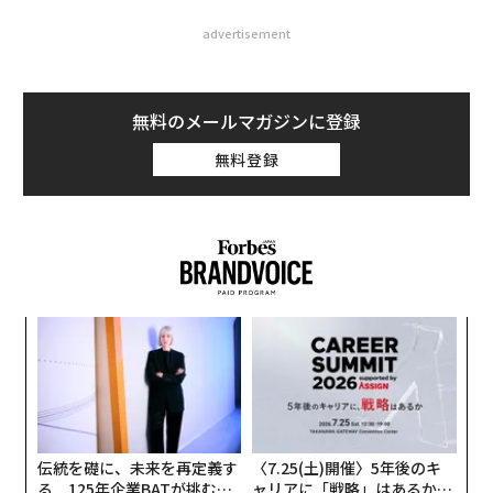
advertisement
無料のメールマガジンに登録
無料登録
ア
の
た
〜
織
う
T
伝統を礎に、未来を再定義す
〈7.25(土)開催〉5年後のキ
る 125年企業BATが挑むス
ャリアに「戦略」はあるか。