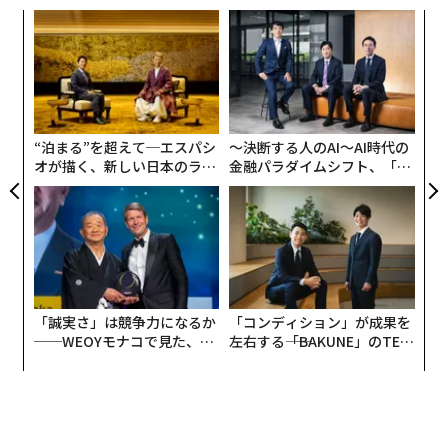
“
シ
グ
目
の
ン
“泊まる”を超えて─エスパシ
〜決断する人のAI〜AI時代の
オが描く、新しい日本のラグ
金融パラダイムシフト、「超
ジュアリー（中編）
個別化」の核心 【MUFG×ウ
ェルスナビ×PwC】
「誠実さ」は競争力になるか
「コンディション」が成果を
──WEOYモナコで見た、く
左右する――「BAKUNE」のTEN
ら寿司の経営哲学
TIALが支える「挑戦者の明
日」