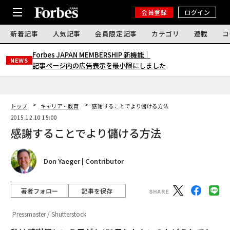
会員登録
ログイン
新着記事
人気記事
会員限定記事
カテゴリ
連載
コ
Forbes JAPAN MEMBERSHIP 新機能｜
NEWS
記事ページ内の広告表示を最小限にしました
トップ
キャリア・教育
感謝することでより儲ける方法
2015.12.10 15:00
感謝することでより儲ける方法
Don Yaeger | Contributor
著者フォロー
記事を保存
Pressmaster / Shutterstock