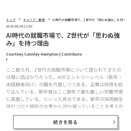
トップ
キャリア・教育
AI時代の就職市場で、Z世代が「思わぬ強み」を持つ理
2026.08.06 12:02
AI時代の就職市場で、Z世代が「思わぬ強
み」を持つ理由
Courtney Connley-Hampton | Contributo
r
ここ数カ月、Z世代の就職市場について語られてきたの
は暗い話ばかりだった。AIがエントリーレベル（新卒・
未経験者向け）の職を代替しつつある、企業は採用を絞
り込んでいる、新卒者はここ数年で最も厳しい労働市場
に直面している、といった具合である。新卒の採用数全
体がコロナ禍前の水準から20％減っていることを考えれ
ば、その多くは事実だ。しかしインディード（Indeed）
の
新しいデータ
は、若手人材の採用見通しにはもう一つ
続きを見る
の側面がありうることを示している。