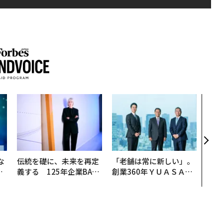
目先
年後
─ア
支援
な
伝統を礎に、未来を再定
「老舗は常に新しい」。
で
義する 125年企業BAT
創業360年ＹＵＡＳＡと
哲
が挑むスモークレスな未
カクシンCEO田尻望が語
来
る、AIを超える人の価値