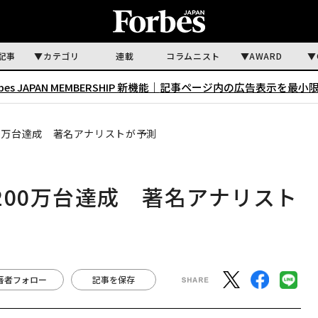
記事
カテゴリ
連載
コラムニスト
AWARD
rbes JAPAN MEMBERSHIP 新機能｜
記事ページ内の広告表示を最小
00万台達成 著名アナリストが予測
200万台達成 著名アナリスト
著者フォロー
記事を保存