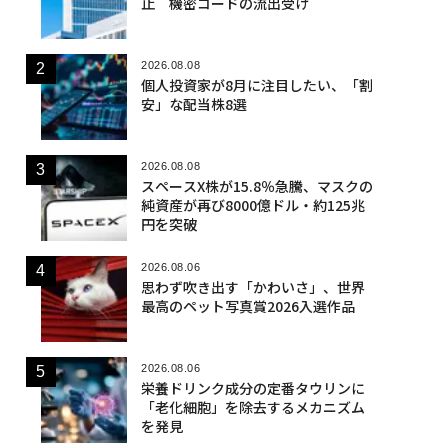
止 機密コードの流出受け
2026.08.08
個人投資家が8月に注目したい、「割
安」な配当株8選
2026.08.08
スペースX株が15.8％急騰、マスクの
純資産が再び8000億ドル・約125兆
円を突破
2026.08.06
思わず吹き出す「かわいさ」、世界
最高のペット写真賞2026入選作品
2026.08.06
栄養ドリンク成分の定番タウリンに
「老化細胞」を除去するメカニズム
を発見