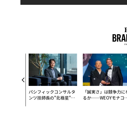
パシフィックコンサルタ
「誠実さ」は競争力に
ンツ技師長の"北極星"。
るか──WEOYモナコ
災害への無力感を乗り越
見た、くら寿司の経営
え見つけた、防災一筋20
学
年の答え