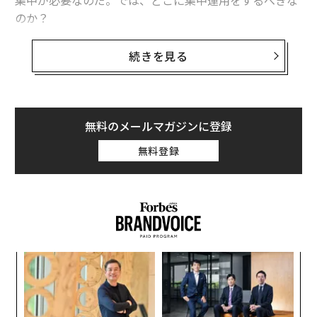
集中が必要なのだ。では、どこに集中運用をするべきな
のか？
新興国をひとつの均質なブロックと見ることがいかに誤
続きを見る
りであるのかを知りたければ、トルコに目を向けるのが
いい。たしかにこの国にも、ほかの新興国市場を襲った
マクロ経済の大波に同じく打ちのめされている一面はあ
る。フェデラル・ファンド金利の上昇は資金借入難に直
無料のメールマガジンに登録
結し、国際政治の緊張の高まりや、主要な輸出先である
無料登録
ヨーロッパ市場の不振も響いているのだ。
ただし、ほかの新興国とは明確に異なる点がトルコには
数多くある。この国に有利に働くのは、まず石油輸入国
であることだ。おかげで、原油安が国家財政にはプラス
の要因になる。次に、トルコでは人口の半数が30歳未満
創業
目
だ。これはたとえば、一人っ子政策のせいで労働人口が
シン
の
徐々に尻すぼみになりつつある中国と比較しての強みに
超え
ン
革
もなる。さらに、金融部門の健全さは新興国全体でも
ク