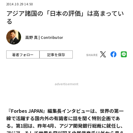
著者フォロー
記事を保存
advertisement
『Forbes JAPAN』編集長インタビューは、世界の第一
線で活躍する国内外の有識者に話を聞く特別企画であ
る。第1回は、昨年4月、アジア開発銀行総裁に就任し、
アジア、そして世界を飛び回る中尾武彦氏に外から見え
る“日本の姿”について聞いた。
中尾：
（中略）フィリピンのアキノ大統領、中国の第一
副首相（政治局常務委員）の張高麗や、ベトナムのズン
首相、インドのモディ首相といったリーダーと、直接に
会って率直な話ができるというのは、ADBの強みです。
ADBの業務は、電力、道路、港湾などのインフラ開発や