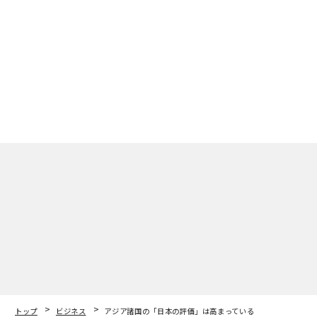
advertisement
トップ
ビジネス
アジア諸国の「日本の評価」は高まっている
2014.10.29 14:50
アジア諸国の「日本の評価」は高まってい
る
高野 真 | Contributor