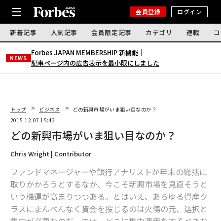
会員登録
ログイン
新着記事
人気記事
会員限定記事
カテゴリ
連載
コ
Forbes JAPAN MEMBERSHIP 新機能｜
NEWS
記事ページ内の広告表示を最小限にしました
トップ
ビジネス
どの新興市場がいま狙い目なのか？
2015.12.07 15:43
どの新興市場がいま狙い目なのか？
Chris Wright | Contributor
ファンドマネージャーや銀行アナリストが年末の総括に
取りかかろうとするなか、今こそ新興市場を見直そうと
いう機運が高まりつつある。とはいえ、あらゆる資産ク
ラスにまんべんなく資金を投じるのは火傷の元、選択と