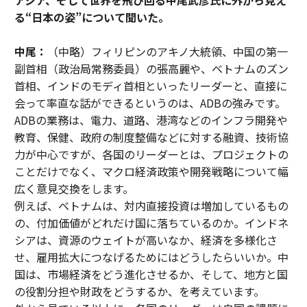
教育、保健、政府の制度整備などに対する融資、技術協
力が中心ですが、各国のリーダーとは、プロジェクトの
ことだけでなく、マクロ経済政策や開発戦略について幅
広く意見交換をします。
例えば、ベトナムは、対内直接投資は増加しているもの
の、付加価値がどれだけ国に落ちているのか。インドネ
シアは、資源のウェイトが高いなか、経済を多様化さ
せ、雇用拡大につなげるためにはどうしたらいいか。中
国は、市場経済をどう進化させるか、そして、地方と国
の役割分担や財政をどうするか、を考えています。
外から見ている以上に、各国のリーダーは自国の課題に
ついて核心をついた理解を持っていると感じます。
（中略）
世界の中の日本という視点が重要
高野：
中尾総裁は、経済学者で内閣官房参与の浜田宏一
氏のゼミ門下生だとお聞きしました。浜田氏はアベノミ
クスのアドバイザーですが、海外から見て日本のアベノ