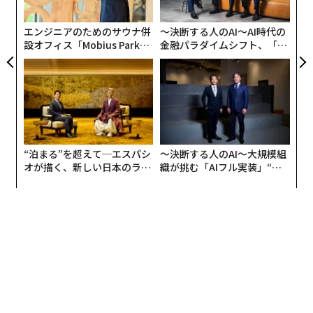
一、二を争うものだ。政情は長らく不安定だったが、11
た「
月初旬の総選挙で政権与党が大勝したことで、指導力が
エンジニアのためのサウナ併
〜決断する人のAI〜AI時代の
明確に強化された。
設オフィス「Mobius Park」
金融パラダイムシフト、「超
がオープン──タマディック
個別化」の核心 【MUFG×ウ
が健康経営を徹底する理由
ェルスナビ×PwC】
“泊まる”を超えて─エスパシ
〜決断する人のAI〜大規模組
オが描く、新しい日本のラグ
織が挑む「AIフル実装」“使
ジュアリー（中編）
う”企業から“動く”企業へ【N
TTドコモビジネス×PwC】