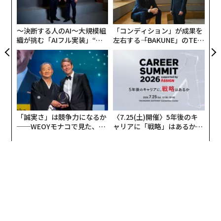
シ
グ
〜決断する人のAI〜大規模組
「コンディション」が成果を
織が挑む「AIフル実装」“使
左右する――「BAKUNE」のTEN
う”企業から“動く”企業へ【N
TIALが支える「挑戦者の明
TTドコモビジネス×PwC】
日」
「誠実さ」は競争力になるか
〈7.25(土)開催〉5年後のキ
──WEOYモナコで見た、く
ャリアに「戦略」はあるか。
ら寿司の経営哲学
トップエグゼクティブのキャ
リアに触れる1日│CAREER S
UMMIT 2026
編集 = Forbes JAPAN 編集部
2026年9月号発売中