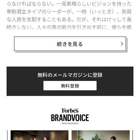
らなければならない。一見素晴らしいビジョンを持った
専制君主タイプのリーダーが、一時（いっとき）、気弱
advertisement
な人民を支配することもある。だが、それはけっして長
続きしない。人々の真の能力を引き出す前に、彼らを疲
弊させてしまうからだ。
続きを見る
少人数相手の講演で私が聴衆によく尋ねるのは、これま
でに出会った中で最善のリーダーと、反対に最悪のリー
ダーは誰だったかということである。人々はとかく、リ
ーダーの先天的な性格（頭のよさ、外向性、魅力など）
無料のメールマガジンに登録
を軽視し、反対に、リーダー自身がコントロールできる
無料登録
資質、例えば、親しみやすさ、謙虚さ、積極性といった
ことを重視しがちである。こうした特質は（ほかにもあ
るが）、リーダーが感情知能面で訓練されていることの
重要性を物語っている。100万人以上の人々を対象とし
た調査結果に基づく「TalentSmart」のデータは、この
ような特質を持ったリーダーが単に“人に好かれる”だけ
パ
でなく、同じ特質を持たないリーダーを大きく凌駕して