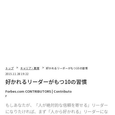
最新号の購入はこちらから
メンバーシップに登録する
関連記事
上司との関係を良くする５つの方法
トップ
キャリア・教育
好かれるリーダーがもつ10の習慣
秋にこそ、ビジネスマンが実践したい6つの事柄
2015.11.28 19:22
好かれるリーダーがもつ10の習慣
給料交渉を有利に進めるための6カ条
Forbes.com CONTRIBUTORS | Contributo
職場で「Noと言える力」を発揮する7カ条
r
もしあなたが、「人が絶対的な信頼を寄せる」リーダー
タグ：
デル／Dell
LEGO/レゴ
になりたければ、まず「人から好かれる」リーダーにな