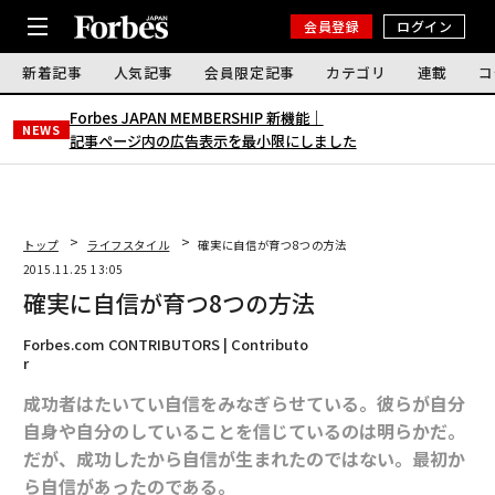
会員登録
ログイン
新着記事
人気記事
会員限定記事
カテゴリ
連載
コ
Forbes JAPAN MEMBERSHIP 新機能｜
NEWS
記事ページ内の広告表示を最小限にしました
トップ
ライフスタイル
確実に自信が育つ8つの方法
2015.11.25 13:05
確実に自信が育つ8つの方法
Forbes.com CONTRIBUTORS | Contributo
r
成功者はたいてい自信をみなぎらせている。彼らが自分
自身や自分のしていることを信じているのは明らかだ。
だが、成功したから自信が生まれたのではない。最初か
ら自信があったのである。