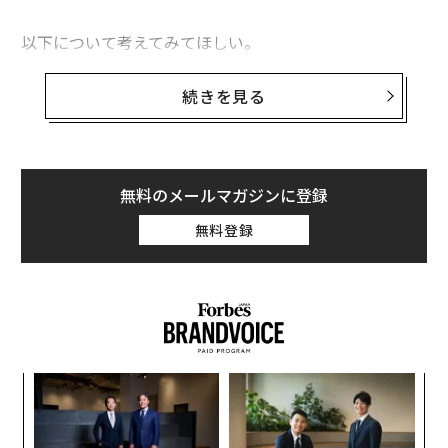
以下について考えてみてほしい。
・疑念は疑念を生む 自分が自分自身や自分のアイデ
続きを見る
ア、能力を信じていなかったら、誰が信じるだろう？
無料のメールマガジンに登録
無料登録
パ
技
無
“
防