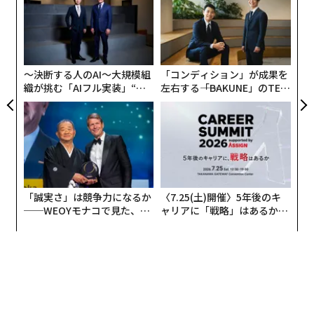
技
いることを示している。
無
“
防
シ
「今以上に好かれるリーダーになる」ことは、完全に自
グ
分でコントロールすることができるし、それは、感情知
〜決断する人のAI〜大規模組
「コンディション」が成果を
能（EQ）の問題といってよい。生得的で固定された特
織が挑む「AIフル実装」“使
左右する――「BAKUNE」のTEN
質、例えば知能指数（IQ）などと違って、EQは、努力に
う”企業から“動く”企業へ【N
TIALが支える「挑戦者の明
よって向上させることができる、柔軟なスキルなのだ。
TTドコモビジネス×PwC】
日」
「誠実さ」は競争力になるか
〈7.25(土)開催〉5年後のキ
──WEOYモナコで見た、く
ャリアに「戦略」はあるか。
ら寿司の経営哲学
トップエグゼクティブのキャ
リアに触れる1日│CAREER S
UMMIT 2026