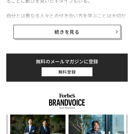
ることに歓びを見いだすタイプもいる。
自分とは異なる人々との付き合い方を学ぶことは大切だ
が、本当の意味で有害な人に時間とエネルギーを割く価
値はないし、彼らはじつに多くの時間とエネルギーを浪
続きを見る
費させる。有害な人は物事を不必要に複雑にし、争いを
生み出し、そしてなによりもストレスを招く。
もっとも、どういう人が有害なのかがわからなければ、
彼らから距離を置くこともできない。ちょっとイライラ
無料のメールマガジンに登録
させられたり、単につき合いにくかったりする人々と、
無料登録
真に有害な人間とを区別する必要がある。あなた自身が
有害な人間にならないためにも、是が非でも距離を置か
なければならない有害な人々がこの世には存在してお
り、彼らは以下の10のタイプに分けられる。
1. 噂話に目がない人
“
「偉人は考えを論じ、凡人は出来事について話し、つま
オ
らない人間は噂話をする」――エレノア・ルーズベルト
ジ
ア