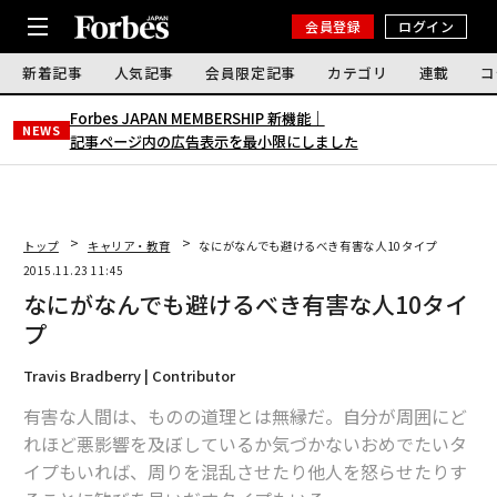
会員登録
ログイン
新着記事
人気記事
会員限定記事
カテゴリ
連載
コ
Forbes JAPAN MEMBERSHIP 新機能｜
NEWS
記事ページ内の広告表示を最小限にしました
トップ
キャリア・教育
なにがなんでも避けるべき有害な人10タイプ
2015.11.23 11:45
なにがなんでも避けるべき有害な人10タイ
プ
Travis Bradberry | Contributor
有害な人間は、ものの道理とは無縁だ。自分が周囲にど
れほど悪影響を及ぼしているか気づかないおめでたいタ
イプもいれば、周りを混乱させたり他人を怒らせたりす