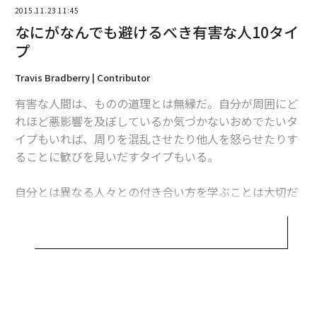
2015.11.23 11:45
なにがなんでも避けるべき有害な人10タイ
プ
Travis Bradberry | Contributor
有害な人間は、ものの道理とは無縁だ。自分が周囲にど
れほど悪影響を及ぼしているか気づかないおめでたいタ
編集 = Forbes JAPAN 編集部
イプもいれば、周りを混乱させたり他人を怒らせたりす
ることに歓びを見いだすタイプもいる。
2026年9月号発売中
自分とは異なる人々との付き合い方を学ぶことは大切だ
が、本当の意味で有害な人に時間とエネルギーを割く価
値はないし、彼らはじつに多くの時間とエネルギーを浪
最新号の購入はこちらから
費させる。有害な人は物事を不必要に複雑にし、争いを
生み出し、そしてなによりもストレスを招く。
メンバーシップに登録する
もっとも、どういう人が有害なのかがわからなければ、
彼らから距離を置くこともできない。ちょっとイライラ
無料のメールマガジンに登録
させられたり、単につき合いにくかったりする人々と、