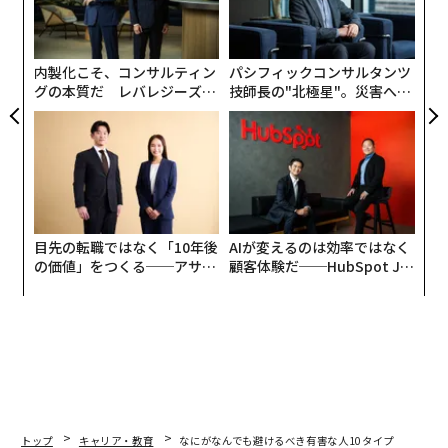
の
た
内製化こそ、コンサルティン
パシフィックコンサルタンツ
グの本質だ レバレジーズが
技師長の"北極星"。災害への
実践する、次世代ファームの
無力感を乗り越え見つけた、
全貌
防災一筋20年の答え
目先の転職ではなく「10年後
AIが変えるのは効率ではなく
の価値」をつくる──アサイ
顧客体験だ──HubSpot Ja
ンの長期伴走型支援とは
panが語る「Grow Better」
な組織のつくり方
トップ
キャリア・教育
なにがなんでも避けるべき有害な人10タイプ