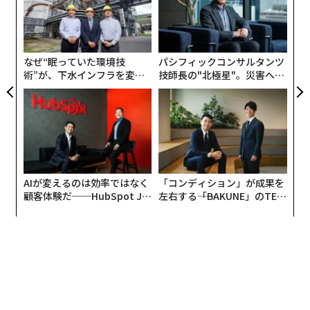
う
ア
T
の
た
なぜ“眠っていた環境技
パシフィックコンサルタンツ
術”が、下水インフラを変え
技師長の"北極星"。災害への
たのか──産総研×月島JFE
無力感を乗り越え見つけた、
アクアソリューションの10年
防災一筋20年の答え
AIが変えるのは効率ではなく
「コンディション」が成果を
顧客体験だ──HubSpot Ja
左右する――「BAKUNE」のTEN
panが語る「Grow Better」
TIALが支える「挑戦者の明
な組織のつくり方
日」