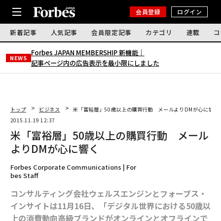
会員登録
ログイン
新着記事
人気記事
会員限定記事
カテゴリ
連載
コ
Forbes JAPAN MEMBERSHIP 新機能｜
NEWS
記事ページ内の広告表示を最小限にしました
トップ
ビジネス
米「富裕層」50歳以上の購買行動 メールよりDMが心に響く
2015.11.19 12:37
米「富裕層」50歳以上の購買行動 メール
よりDMが心に響く
Forbes Corporate Communications | For
bes Staff
コンサルティング会社ウェルスエンジンとフォーブス・
インサイトは11月16日、「デジタル世界における50歳以
上の消費動向――高級ブランドがオンラインとオフラインで