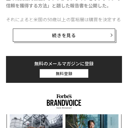
信頼を獲得する方法」と題した報告書を公開した。
それによると米国の50歳以上の富裕層は購買を決定する
際、実際に目で見た体験を重視していることが分かっ
た。アメリカの50歳以上の年収総額は約3.6兆ドル(約44
続きを見る
4兆円)で、全世帯の可処分所得の総額の49%を占める。
これら世代の購入意欲を刺激するには、オンラインとオ
フラインの統合的なアプローチが必要なのだ。ウェルス
エンジンのマーク・ローガンCEOは次の2点を指摘し
無料のメールマガジンに登録
た。
無料登録
・テクノロジーによって消費者とブランドの関わり方が
変化し続ける中、高級ブランドは現在、潜在顧客に適切
なタイミングで適切なメッセージを伝えるための効果的
な方法の確立という課題に直面している。
・オンラインとオフラインの双方で顧客に個人的な経験
〜
を提供できれば、そのブランドは競合との闘いで優位に
織
立てる。