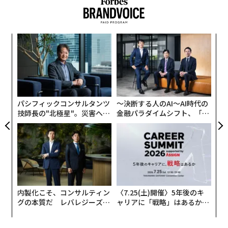
なタイミングで適切なメッセージを伝えるための効果的
な方法の確立という課題に直面している。
・オンラインとオフラインの双方で顧客に個人的な経験
「
を提供できれば、そのブランドは競合との闘いで優位に
3
立てる。
C
「
る
─
その他のポイントを下記に記載した。
ら
パシフィックコンサルタンツ
〜決断する人のAI〜AI時代の
SNSの利用時間は短い。家族や友人の意見を重視
技師長の"北極星"。災害への
金融パラダイムシフト、「超
高級品に関する情報源としてこの層が最も好むのは、口
無力感を乗り越え見つけた、
個別化」の核心 【MUFG×ウ
コミやダイレクトメールだ。調査対象者のおよそ8割
防災一筋20年の答え
ェルスナビ×PwC】
が、ブランド関連の情報を口コミで広めることに積極的
だった。
タイミングの良いセール情報を歓迎
回答者の約7割が、高額な商品やサービスの購入につい
内製化こそ、コンサルティン
〈7.25(土)開催〉5年後のキ
グの本質だ レバレジーズが
ャリアに「戦略」はあるか。
て検討中に「タイミングよく割引情報が入ったことで実
実践する、次世代ファームの
トップエグゼクティブのキャ
際に購入した」経験があると答えた。またその半数以上
全貌
リアに触れる1日│CAREER S