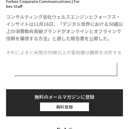
Forbes Corporate Communications | For
bes Staff
コンサルティング会社ウェルスエンジンとフォーブス・
インサイトは11月16日、「デジタル世界における50歳以
上の消費動向――高級ブランドがオンラインとオフラインで
信頼を獲得する方法」と題した報告書を公開した。
それによると米国の50歳以上の富裕層は購買を決定する
際、実際に目で見た体験を重視していることが分かっ
た。アメリカの50歳以上の年収総額は約3.6兆ドル(約44
4兆円)で、全世帯の可処分所得の総額の49%を占める。
これら世代の購入意欲を刺激するには、オンラインとオ
フラインの統合的なアプローチが必要なのだ。ウェルス
エンジンのマーク・ローガンCEOは次の2点を指摘し
無料のメールマガジンに登録
た。
無料登録
・テクノロジーによって消費者とブランドの関わり方が
変化し続ける中、高級ブランドは現在、潜在顧客に適切