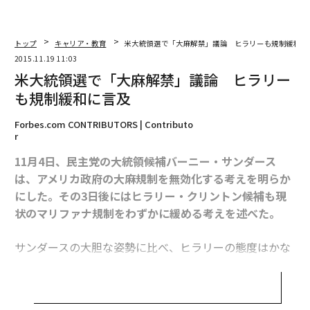
トップ
キャリア・教育
米大統領選で「大麻解禁」議論 ヒラリーも規制緩和に
2015.11.19 11:03
米大統領選で「大麻解禁」議論 ヒラリー
も規制緩和に言及
Forbes.com CONTRIBUTORS | Contributo
r
11月4日、民主党の大統領候補バーニー・サンダース
は、アメリカ政府の大麻規制を無効化する考えを明らか
にした。その3日後にはヒラリー・クリントン候補も現
状のマリファナ規制をわずかに緩める考えを述べた。
サンダースの大胆な姿勢に比べ、ヒラリーの態度はかな
り保守的だ。彼女はたとえ国民の大半が大麻解禁を望ん
でいるとしても、それを承認するつもりがない。サンダ
ースが指名を獲得する可能性はかなり低いが、彼の発言