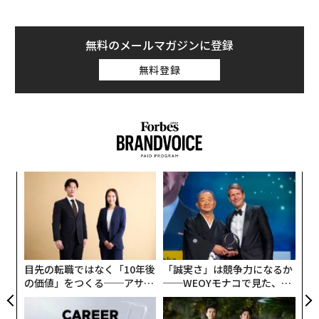
でヒラリーもこの問題に言及せざるを得なくなった。大
麻の合法化は特に民主党支持者らに支持されている。大
麻の法的位置づけを変え、医学的研究を推進するという
無料のメールマガジンに登録
ヒラリーの案は、有権者に取り入る狙いもあるようだ。
無料登録
しかし、サンダースにもまだチャンスはある。最新の世
論調査で彼は民主党支持者の3分の1の支持を得ている。
大麻の合法化を主張した候補者は過去にもいたが、彼ら
の発言はほとんど影響力を持たなかった。当時の世論は
まだ大麻の合法化に傾いていなかった。
代の
〜
「超
織
マイク・グラベル（民主党/アラスカ州選出）は、2008
×ウ
う
年の大統領選で「大麻はアルコールのように扱われるべ
小1
「
T
にし
左右
きだ」と主張し、その前年には「酒屋で大麻の売買が認
T
められてもいいではないか」と発言していた。しかし、
日
目先の転職ではなく「10年後
「誠実さ」は競争力になるか
グラベルの予備選挙での支持率はたった0.14%。彼は20
の価値」をつくる──アサイ
──WEOYモナコで見た、く
08年にリバタリアン党へ移籍し、その翌年には大麻食品
ンの長期伴走型支援とは
ら寿司の経営哲学
企業のカンナビス・サティバ社（Cannabis Sativa Inc.）