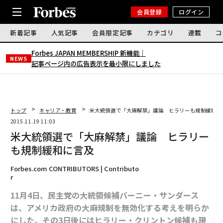
会員登録
ログイン
新着記事
人気記事
会員限定記事
カテゴリ
連載
コ
Forbes JAPAN MEMBERSHIP 新機能｜
NEWS
記事ページ内の広告表示を最小限にしました
トップ
キャリア・教育
米大統領選で「大麻解禁」議論 ヒラリーも規制緩和に
2015.11.19 11:03
米大統領選で「大麻解禁」議論 ヒラリー
も規制緩和に言及
Forbes.com CONTRIBUTORS | Contributo
r
11月4日、民主党の大統領候補バーニー・サンダース
は、アメリカ政府の大麻規制を無効化する考えを明らか
にした。その3日後にはヒラリー・クリントン候補も現