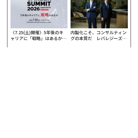
の役員となった。その後、サティバ社はアメリカ店頭市
場 ( OTC Market ) で株式公開を行い、11月中にはナス
ダックへの移行上場を予定している。
〈7.25(土)開催〉5年後のキ
内製化こそ、コンサルティン
サティバ社CEOのゲーリー・ジョンソンも2011年に、共
ャリアに「戦略」はあるか。
グの本質だ レバレジーズが
和党の大統領候補として大麻の合法化を主張した人物
トップエグゼクティブのキャ
実践する、次世代ファームの
だ。同年6月の『ローリングストーン』のインタビュー
リアに触れる1日│CAREER S
全貌
では「アルコールより大麻ははるかに安全だ」と主張し
UMMIT 2026
た。記事中でジョンソンは「共和党の見えざる候補者」
と称されたが、その後は大して注目されなかった。彼は
討論会からはほとんど除外され、2011年12月には、出馬
取り消しを表明した。
今回の大統領選に共和党から立候補したランド・ポール
の父親のロン・ポールも、かつて大胆なドラッグ合法化
を唱えたことで知られる人物だ。ロン・ポールは1988年
にリバタリアン党から大統領選に出馬。大麻に限らず法
で禁じられている全ての薬物の合法化を主張した。