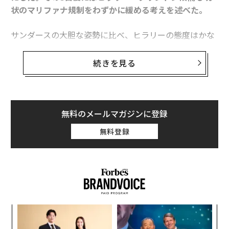
状のマリファナ規制をわずかに緩める考えを述べた。
サンダースの大胆な姿勢に比べ、ヒラリーの態度はかな
り保守的だ。彼女はたとえ国民の大半が大麻解禁を望ん
でいるとしても、それを承認するつもりがない。サンダ
続きを見る
ースが指名を獲得する可能性はかなり低いが、彼の発言
でヒラリーもこの問題に言及せざるを得なくなった。大
麻の合法化は特に民主党支持者らに支持されている。大
麻の法的位置づけを変え、医学的研究を推進するという
無料のメールマガジンに登録
ヒラリーの案は、有権者に取り入る狙いもあるようだ。
無料登録
しかし、サンダースにもまだチャンスはある。最新の世
論調査で彼は民主党支持者の3分の1の支持を得ている。
大麻の合法化を主張した候補者は過去にもいたが、彼ら
の発言はほとんど影響力を持たなかった。当時の世論は
まだ大麻の合法化に傾いていなかった。
代の
〜
「超
織