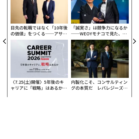
×ウ
う
小1
「
T
にし
左右
T
日
目先の転職ではなく「10年後
「誠実さ」は競争力になるか
の価値」をつくる──アサイ
──WEOYモナコで見た、く
ンの長期伴走型支援とは
ら寿司の経営哲学
〈7.25(土)開催〉5年後のキ
内製化こそ、コンサルティン
ャリアに「戦略」はあるか。
グの本質だ レバレジーズが
トップエグゼクティブのキャ
実践する、次世代ファームの
リアに触れる1日│CAREER S
全貌
UMMIT 2026