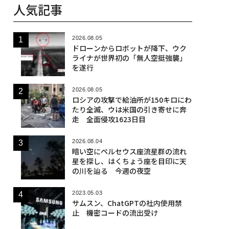
人気記事
2026.08.05
ドローンからロボットが降下、ウク
ライナが世界初の「無人空挺強襲」
を遂行
2026.08.05
ロシアの攻撃で給油所が150キロにわ
たり全滅、ウは米国の引き寄せに奔
走 全面侵攻1623日目
2026.08.04
暗い空にペルセウス座流星群の流れ
星を探し、はくちょう座を目印に天
の川を辿る 今週の夜空
2023.05.03
サムスン、ChatGPTの社内使用禁
止 機密コードの流出受け