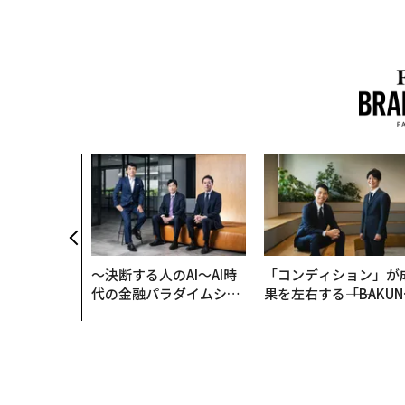
クコンサルタ
"北極星"。
力感を乗り越
防災一筋20
〜決断する人のAI〜AI時
「コンディション」が
代の金融パラダイムシフ
果を左右する――「BAKUN
ト、「超個別化」の核心
E」のTENTIALが支え
【MUFG×ウェルスナビ
「挑戦者の明日」
×PwC】