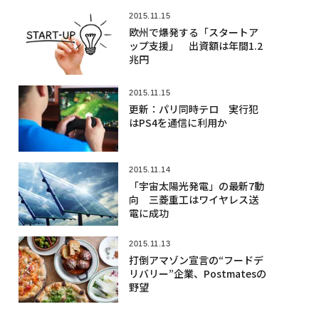
2015.11.15
欧州で爆発する「スタートア
ップ支援」 出資額は年間1.2
兆円
2015.11.15
更新：パリ同時テロ 実行犯
はPS4を通信に利用か
2015.11.14
「宇宙太陽光発電」の最新7動
向 三菱重工はワイヤレス送
電に成功
2015.11.13
打倒アマゾン宣言の“フードデ
リバリー”企業、Postmatesの
野望