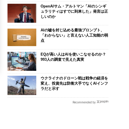
OpenAIサム・アルトマン「AIのシンギ
ュラリティはすでに到来した」発言は正
しいのか
AIの嘘を封じ込める最強プロンプト、
「わからない」と言えない人工知能の弱
点
EQが高い人はAIを使いこなせるのか？
993人の調査で見えた真実
ウクライナのドローン戦は戦争の経済を
変え、投資先は防衛大手でなくAIインフ
ラだと示す
Recommended by