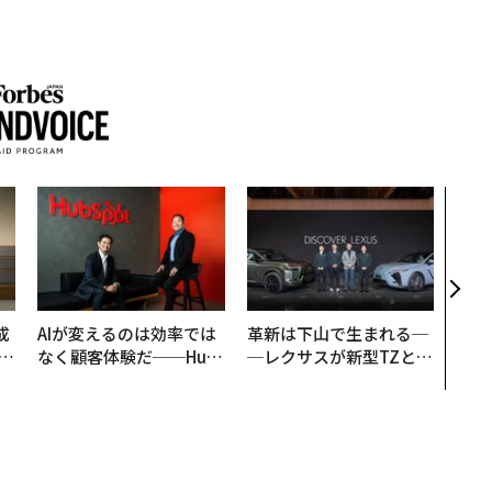
挑戦
創に
QAI
成
AIが変えるのは効率では
革新は下山で生まれる─
なく顧客体験だ──Hub
─レクサスが新型TZとE
る
Spot Japanが語る「Gr
Sに込めた「DISCOVE
ow Better」な組織のつ
R」の哲学
くり方