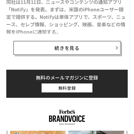
同社は11月11日、ニュースやコンテンツの通知アプリ
フェイスブック ニュースアプリ「Notify」で70メディアと連携
「Notify」を発表。まずは、米国のiPhoneユーザー限
定で提供する。Notifyは単体アプリで、スポーツ、ニュ
欧州で爆発する「スタートアップ支援」 出資額は年間1.2兆円
ース、セレブ情報、ショッピング、映画、音楽などの情
報をiPhoneに通知する。
更新：パリ同時テロ 実行犯はPS4を通信に利用か
ユーザーらは「CNN」が配信するニュース速報や、瞑想
「宇宙太陽光発電」の最新7動向 三菱重工はワイヤレス送電に成功
続きを見る
アプリ「Headspace」が提供する日々のトレーニング、
打倒アマゾン宣言の“フードデリバリー”企業、Postmatesの野望
「Fox」が配信する試合結果などのプッシュ通知を受け
取ることができる。通知はiPhoneのロック画面上に表示
され、スワイプかタップをしてリンクを開き、記事や動
無料のメールマガジンに登録
画を閲覧できる。
advertisement
無料登録
「人々にとって、ノーティフィケーションは世の中の出
来事を知る主要な手段になりつつあります」とフェイス
ブックでプロダクトマネージャーを務めるJulian Gutma
nはブログで発表した。「このアプリは、皆さんが知り
たい情報を、お気に入りのニュース提供元からタイムリ