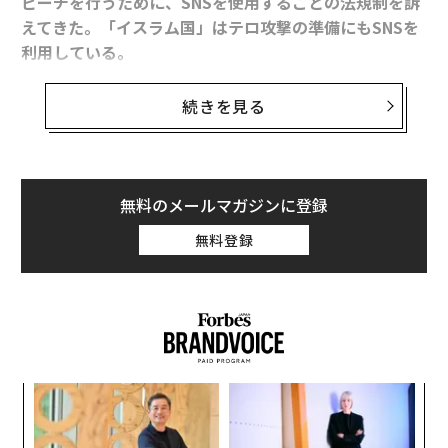
ピーチを行うために、SNSを使用することの法規制を訴
えてきた。
「イスラム国」
はテロ攻撃の準備にもSNSを
利用している。
続きを見る
同国のアルレム・デジール欧州問題担当相は、暴力を助
長するようなメッセージの拡散に利用された場合、フェ
イスブックやツイッターに責任を負わせる国際的な法的
枠組みの導入を提案している。
無料のメールマガジンに登録
無料登録
一方で、11月13日にパリで起きた同時テロ攻撃は、被害
者の家族や地元民らにとって、SNSがどれほど有効なコ
ミュニケーション手段になり得るかを浮き彫りにした。
るか
“
、く
シ
グ
ア