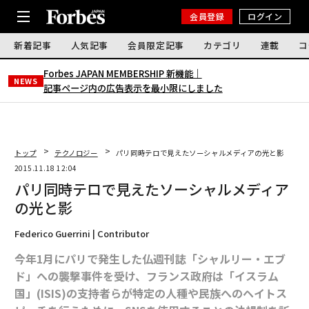
会員登録
ログイン
新着記事
人気記事
会員限定記事
カテゴリ
連載
コ
Forbes JAPAN MEMBERSHIP 新機能｜
NEWS
記事ページ内の広告表示を最小限にしました
トップ
テクノロジー
パリ同時テロで見えたソーシャルメディアの光と影
2015.11.18 12:04
パリ同時テロで見えたソーシャルメディア
の光と影
Federico Guerrini | Contributor
今年1月にパリで発生した仏週刊誌「シャルリー・エブ
ド」への襲撃事件を受け、フランス政府は「イスラム
国」(ISIS)の支持者らが特定の人種や民族へのヘイトス