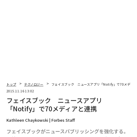
編集＝上田裕資
2026年9月号発売中
最新号の購入はこちらから
トップ
テクノロジー
フェイスブック ニュースアプリ「Notify」で70メディ
2015.11.16 13:02
メンバーシップに登録する
フェイスブック ニュースアプリ
「Notify」で70メディアと連携
Kathleen Chaykowski | Forbes Staff
フェイスブックがニュースパブリッシングを強化する。
関連記事