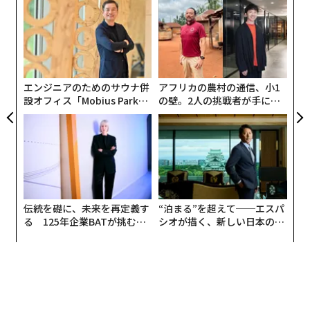
るか
〈7
ーに届けてくれます」
、く
ャ
ト
な
リア
術
UM
た
ア
エンジニアのためのサウナ併
アフリカの農村の通信、小1
設オフィス「Mobius Park」
の壁。2人の挑戦者が手にし
がオープン──タマディック
た「次なる武器」
が健康経営を徹底する理由
伝統を礎に、未来を再定義す
“泊まる”を超えて──エスパ
る 125年企業BATが挑むス
シオが描く、新しい日本のラ
モークレスな未来
グジュアリー（前編）