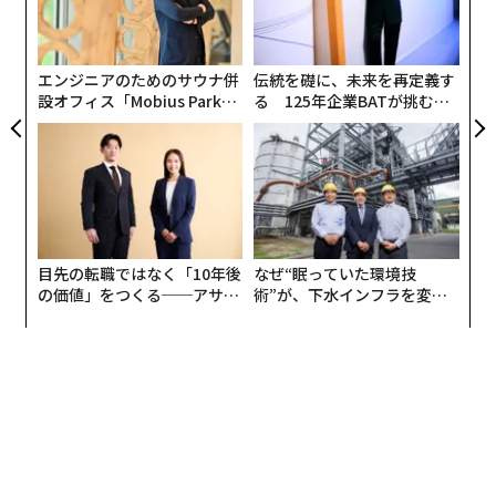
の
た
エンジニアのためのサウナ併
伝統を礎に、未来を再定義す
設オフィス「Mobius Park」
る 125年企業BATが挑むス
がオープン──タマディック
モークレスな未来
が健康経営を徹底する理由
目先の転職ではなく「10年後
なぜ“眠っていた環境技
の価値」をつくる──アサイ
術”が、下水インフラを変え
ンの長期伴走型支援とは
たのか──産総研×月島JFE
アクアソリューションの10年