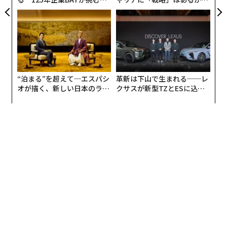
996年以降生まれの間では、友人の影響力はさらに低く
モークレスな未来
トップエグゼクティブのキャ
なる。相談相手に「親」を挙げたのは10％。「ヘリコプ
リアに触れる1日│CAREER S
UMMIT 2026
ター・ペアレント(過干渉な親)と呼ばれる親が多い一
方、実際に子供に与える影響力は非常に弱い」というこ
とが明らかになった。
“泊まる”を超えて─エスパシ
革新は下山で生まれる──レ
オが描く、新しい日本のラグ
クサスが新型TZとESに込め
ジュアリー（中編）
た「DISCOVER」の哲学