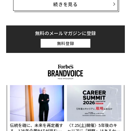
ィング会社のユニバーサムと世界的なビジネススクールI
続きを見る
NSEAD（インシアード）は昨年、世界のミレニアル世代
の若者1万6,000人を対象に、仕事に対する考え方を調査
し、報告書をまとめた。
無料のメールマガジンに登録
賃金よりワーク・ライフ・バランス
無料登録
スマートフォンの時代に社会に出るこの世代は、プライ
ベートな時間に仕事のメールに返信することをいとわな
い。一方、在宅勤務や従来の9～17時にとらわれない柔
軟な勤務形態を希望する。これまでは報酬といえば賃金
だったが、ミレニアル世代の73％には、昇給よりワー
ク・ライフ・バランスの確保が大事だ。さらに、社内で
ア
の昇進よりこのバランスが大切だと答えた人は、82％に
の
上る。
た
〜
織
何でも自分で決断する。相談はしない
う
「自らの決断に強い影響を及ぼす人」として、「友人」
T
伝統を礎に、未来を再定義す
〈7.25(土)開催〉5年後のキ
を挙げたのはわずか5％。ミレニアル世代の中でも若い1
る 125年企業BATが挑むス
ャリアに「戦略」はあるか。