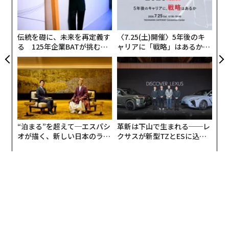
間で、素晴らしいワークアウトが出来る。さらにホリス
織
ティック栄養学（身体だけでなく精神の健康に配慮した
う
食事で自然治癒力向上を目指す）のアドバイスも受けら
T
伝統を礎に、未来を再定義す
〈7.25(土)開催〉5年後のキ
れる場所、それがmodelFITです」
る 125年企業BATが挑むス
ャリアに「戦略」はあるか。
モークレスな未来
トップエグゼクティブのキャ
リアに触れる1日│CAREER S
UMMIT 2026
“泊まる”を超えて─エスパシ
革新は下山で生まれる──レ
オが描く、新しい日本のラグ
クサスが新型TZとESに込め
ジュアリー（中編）
た「DISCOVER」の哲学