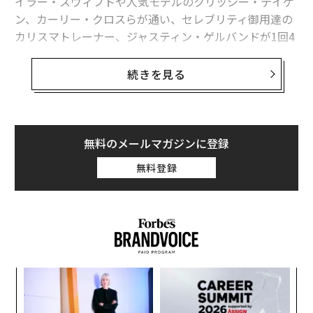
イラー・スウィフトや人気モデルのクリッシー・テイゲ
ン、カーリー・クロスらが通い、セレブリティ御用達の
カリスマトレーナー、ジャスティン・ゲルバンドが1回4
0ドルのスタジオレッスンを開講するmodelFITだ。
続きを見る
フォーブスはゲルバンドとmodelFITを共同設立したヴ
ァネッサ・パッカーに、彼女の事業が成功した理由を聞
いた。現在30歳のパッカーがゲルバンドと広さ約140平
無料のメールマガジンに登録
米のジムを共同設立したのは2014年。「効果的なワーク
無料登録
アウトを提供する、美しく洗練された空間」にビジネス
の可能性を見出したという。
「身体のために何かをすることを、パッケージとして提
供したいと思いました。スタジオには花を飾り、オーガ
ア
ニックの美容品や極上のタオル、最新の雑誌を用意して
の
います。ミニマリスティックで禅スピリットに満ちた空
た
〜