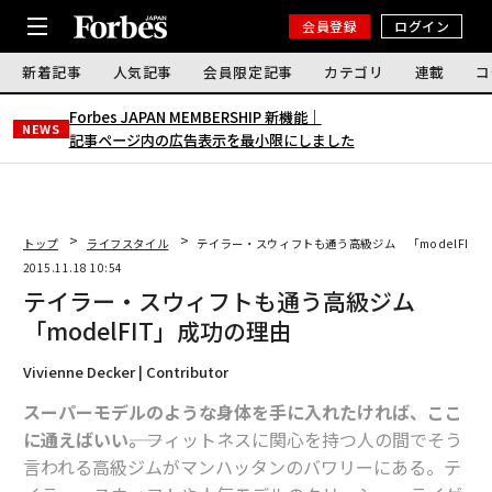
会員登録
ログイン
新着記事
人気記事
会員限定記事
カテゴリ
連載
コ
Forbes JAPAN MEMBERSHIP 新機能｜
NEWS
記事ページ内の広告表示を最小限にしました
トップ
ライフスタイル
テイラー・スウィフトも通う高級ジム 「modelFIT
2015.11.18 10:54
テイラー・スウィフトも通う高級ジム
「modelFIT」成功の理由
Vivienne Decker | Contributor
スーパーモデルのような身体を手に入れたければ、ここ
に通えばいい――。
フィットネスに関心を持つ人の間でそう
言われる高級ジムがマンハッタンのバワリーにある。テ