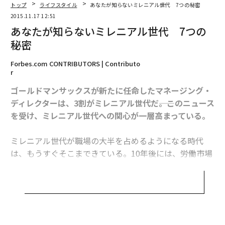
トップ
ライフスタイル
あなたが知らないミレニアル世代 7つの秘密
2015.11.17 12:51
あなたが知らないミレニアル世代 7つの
秘密
Forbes.com CONTRIBUTORS | Contributo
r
ゴールドマンサックスが新たに任命したマネージング・
ディレクターは、3割がミレニアル世代だ――。このニュース
を受け、ミレニアル世代への関心が一層高まっている。
ミレニアル世代が職場の大半を占めるようになる時代
は、もうすぐそこまできている。10年後には、労働市場
の75％をこの世代が占めるようになる。採用コンサルテ
ィング会社のユニバーサムと世界的なビジネススクールI
NSEAD（インシアード）は昨年、世界のミレニアル世代
の若者1万6,000人を対象に、仕事に対する考え方を調査
翻訳編集＝上田裕資
し、報告書をまとめた。