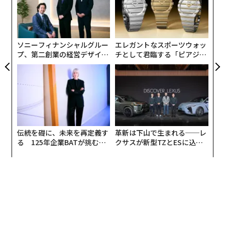
FE
う
挑
0年
T
よっ
何でも自分で決断する。相談はしない
PA
「自らの決断に強い影響を及ぼす人」として、「友人」
ソニーフィナンシャルグルー
エレガントなスポーツウォッ
を挙げたのはわずか5％。ミレニアル世代の中でも若い1
プ、第二創業の経営デザイン
チとして君臨する「ピアジ
996年以降生まれの間では、友人の影響力はさらに低く
──カギは意志を引き出し、
ェ」ポロの魅力
なる。相談相手に「親」を挙げたのは10％。「ヘリコプ
束ね、共創すること
ター・ペアレント(過干渉な親)と呼ばれる親が多い一
方、実際に子供に与える影響力は非常に弱い」というこ
とが明らかになった。
伝統を礎に、未来を再定義す
革新は下山で生まれる──レ
る 125年企業BATが挑むス
クサスが新型TZとESに込め
モークレスな未来
た「DISCOVER」の哲学