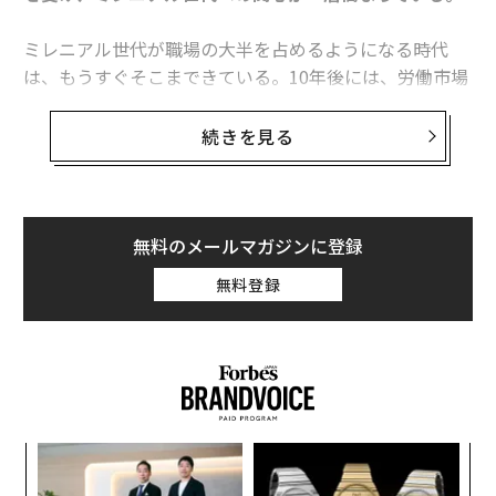
ミレニアル世代が職場の大半を占めるようになる時代
は、もうすぐそこまできている。10年後には、労働市場
の75％をこの世代が占めるようになる。採用コンサルテ
ィング会社のユニバーサムと世界的なビジネススクールI
続きを見る
NSEAD（インシアード）は昨年、世界のミレニアル世代
の若者1万6,000人を対象に、仕事に対する考え方を調査
し、報告書をまとめた。
無料のメールマガジンに登録
賃金よりワーク・ライフ・バランス
無料登録
スマートフォンの時代に社会に出るこの世代は、プライ
ベートな時間に仕事のメールに返信することをいとわな
い。一方、在宅勤務や従来の9～17時にとらわれない柔
軟な勤務形態を希望する。これまでは報酬といえば賃金
だったが、ミレニアル世代の73％には、昇給よりワー
ク・ライフ・バランスの確保が大事だ。さらに、社内で
〜
の昇進よりこのバランスが大切だと答えた人は、82％に
変え
織
上る。