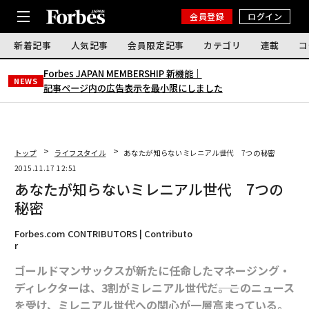
会員登録
ログイン
新着記事
人気記事
会員限定記事
カテゴリ
連載
コ
Forbes JAPAN MEMBERSHIP 新機能｜
NEWS
記事ページ内の広告表示を最小限にしました
トップ
ライフスタイル
あなたが知らないミレニアル世代 7つの秘密
2015.11.17 12:51
あなたが知らないミレニアル世代 7つの
秘密
Forbes.com CONTRIBUTORS | Contributo
r
ゴールドマンサックスが新たに任命したマネージング・
ディレクターは、3割がミレニアル世代だ――。このニュース
を受け、ミレニアル世代への関心が一層高まっている。