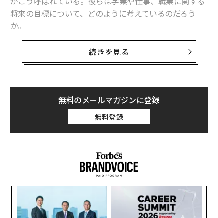
がこう呼ばれている。彼らは学業や仕事、職業に関する
将来の目標について、どのように考えているのだろう
か。
そこで、Z世代にみられる6つの傾向を以下に紹介する。
続きを見る
就職に関するコンサルティング会社、ユニバーサムが南
北アメリカ、欧州、アジア、中東の47カ国のZ世代4万9,
000人を対象に調査した結果をまとめたものだ。
無料のメールマガジンに登録
1. 将来に関する決断には親の意見を重視
無料登録
各国ともZ世代の約60％が、学業や仕事に関する選択に
おいて、最も参考にするのは「親」の意見だと答えた。
次いで約25％が「友人」の影響が最も大きいと回答。3
番目に挙げられたのは「教師」だった。
るか
A
、く
顧客
pa
パ