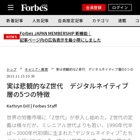
会員登録
ログイン
新着記事
人気記事
会員限定記事
カテゴリ
連載
コ
Forbes JAPAN MEMBERSHIP 新機能｜
NEWS
記事ページ内の広告表示を最小限にしました
トップ
キャリア・教育
実は悲観的なZ世代 デジタルネイティブ層の5つの特
2015.11.15 10:30
実は悲観的なZ世代 デジタルネイティブ
層の5つの特徴
Kathryn Dill | Forbes Staff
世界の労働市場に「Z世代」が参入し始めた。Z世代の定
義は様々だが、ミレニアル世代よりも若い、1990年代半
ば～2000年代初頭に生まれた“デジタルネイティブ”たち