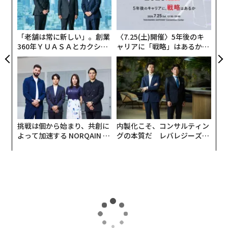
な
技
無
防
「老舗は常に新しい」。創業
〈7.25(土)開催〉5年後のキ
360年ＹＵＡＳＡとカクシン
ャリアに「戦略」はあるか。
CEO田尻望が語る、AIを超え
トップエグゼクティブのキャ
る人の価値
リアに触れる1日│CAREER S
UMMIT 2026
挑戦は個から始まり、共創に
内製化こそ、コンサルティン
よって加速する NORQAIN JA
グの本質だ レバレジーズが
PAN 特別座談会
実践する、次世代ファームの
全貌