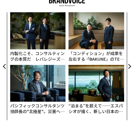
エ
設オ
が
A
が
顧客
pa
な
内製化こそ、コンサルティン
「コンディション」が成果を
グの本質だ レバレジーズが
左右する――「BAKUNE」のTEN
実践する、次世代ファームの
TIALが支える「挑戦者の明
全貌
日」
パシフィックコンサルタンツ
“泊まる”を超えて──エスパ
技師長の"北極星"。災害への
シオが描く、新しい日本のラ
無力感を乗り越え見つけた、
グジュアリー（前編）
防災一筋20年の答え