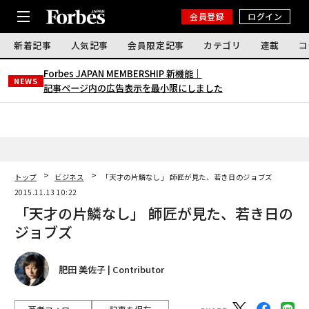
会員登録
ログイン
新着記事
人気記事
会員限定記事
カテゴリ
連載
コ
Forbes JAPAN MEMBERSHIP 新機能｜
NEWS
記事ページ内の広告表示を最小限にしました
トップ
ビジネス
「天才の片鱗なし」 師匠が見た、若き日のジョブズ
2015.11.13 10:22
「天才の片鱗なし」 師匠が見た、若き日の
ジョブズ
肥田 美佐子 | Contributor