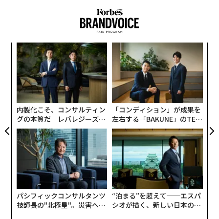
エ
設オ
が
A
が
顧客
pa
な
内製化こそ、コンサルティン
「コンディション」が成果を
グの本質だ レバレジーズが
左右する――「BAKUNE」のTEN
実践する、次世代ファームの
TIALが支える「挑戦者の明
全貌
日」
パシフィックコンサルタンツ
“泊まる”を超えて──エスパ
技師長の"北極星"。災害への
シオが描く、新しい日本のラ
無力感を乗り越え見つけた、
グジュアリー（前編）