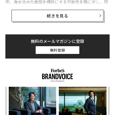
所、海水淡水化施設を標的にする可能性を暗に示し、同
によれば、雇用主がAIを理由に挙げた今年の人員削減は
国の石油施設があるカーグ島を占領する可能性について
8万7714人に上り、2025年通年の実績を上回った。これ
も言及した。
続きを見る
は紛れもない事実であり、衝撃的な数字だ。しかし同時
に、企業がレイオフ発表の中で自ら申告した理由に基づ
NATO首脳会議に出席したトランプは記者団に対し、
くもので、今年の削減全体の22％にすぎない。残りの7
「我々は7月7日の夜、彼らを非常に激しく攻撃した」と
8％は、コスト、再編、需要低迷、そして採用市場が鈍
述べた
上で、すぐさま、「おそらく今晩（8日の夜）も
無料のメールマガジンに登録
い時期に通常見られる環境要因のせいだとされている。
再び激しく攻撃することになるだろう」と言い添えた。
無料登録
イランに対し、自身が言うところの「ちょっとした警
企業の発表から一歩引き、実際の雇用者数そのものに目
告」を与えた形だ。
を向けると、状況はさらに落ち着いて見える。経済全体
に及ぶホワイトカラーのレイオフの波は起きていない。
その後、米国はまだ「最高レベルの攻撃」すら行ってい
サム・アルトマンが3年間繰り返してきた終末論的予測
ないと
述べ
、「1日あればイランにあるすべての橋を破
を公に
撤回する
前の5月下旬に、われわれも
壊できるし、彼らはそれに対して何をすることもできな
その点を論じた
。
小1
「
いだろう」と主張した。
にし
3
実際の影響はより限定的で、ほぼ全面的に最下層の入り
C
“
る
口に及んでいる。
エリック・ブリニョルフソン
率いるス
オ
タンフォード大学のチームは、数百万人の労働者を対象
ジ