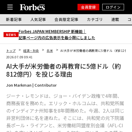
会員登録
ログイン
新着記事
人気記事
会員限定記事
カテゴリ
連載
コ
Forbes JAPAN MEMBERSHIP 新機能｜
NEWS
記事ページ内の広告表示を最小限にしました
トップ
経済・社会
北米
AI大手が米労働者の再教育に5億ドル（約812億
2026.07.09 09:41
AI大手が米労働者の再教育に5億ドル（約
812億円）を投じる理由
Jon Markman | Contributor
ジーナ・レモンドは、ジョー・バイデン政権で4年間、
商務長官を務めた。エリック・ホルコムは、共和党所属
のインディアナ州知事を8年間務めた。今週、2人は同じ
非営利団体に名を連ねた。そこには、共和党の元下院議
長ポール・ライアンと、米労働総同盟産別会議（AFL-CI