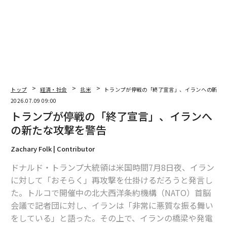
転職する労働者向けの賃金保険
人員削減ではなく従業員の再教育を選ぶ企業へのインセ
ンティブ
AIを活用したキャリアコーチング
地域の雇用主が必要だとするスキルに結び付いた短期資
格プログラム
パニックはこのような形を取らない。賃金保険と資格取
トップ
経済・社会
北米
トランプが停戦の「終了宣言」、イランへの新た
得の試験事業を伴い、政治的に均衡した4州に展開され
2026.07.09 09:00
る再教育プログラムは、崩壊に備える業界ではなく、連
トランプが停戦の「終了宣言」、イランへ
合を築こうとする業界の仕事である。
の新たな攻撃を警告
数字に表れない損害
Zachary Folk | Contributor
ドナルド・トランプ大統領は米国時間7月8日夜、イラン
AIがすでに給与支払いを大きく削っているという主張
に対して「おそらく」再攻撃を仕掛けるだろうと発言し
は、1つの数字に依拠している。しかしその数字は、一
た。トルコで開催中の北大西洋条約機構（NATO）首脳
般に語られているような意味を持たない。
会議で記者団に対し、イランは「非常に悪質な振る舞い
Challenger, Gray & Christmas（チャレンジャー・グレイ
をしている」と語った。その上で、イランの橋梁や発電
＆クリスマス）