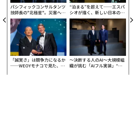
い。開発を続けるための政治的な容認を得る頭金であ
パシフィックコンサルタンツ
“泊まる”を超えて──エスパ
る。
技師長の"北極星"。災害への
シオが描く、新しい日本のラ
無力感を乗り越え見つけた、
グジュアリー（前編）
基金を支える連合
防災一筋20年の答え
RAISE USは、まさにその実態どおり、持続性を念頭に設
計されたプロジェクトに見えるようにつくられている。
レモンドとホルコムが共同議長を務める。諮問委員会に
は、ポール・ライアンから組織労働までが名を連ねる。
「誠実さ」は競争力になるか
〜決断する人のAI〜大規模組
4社のAI中核企業の背後には、バンク・オブ・アメリ
──WEOYモナコで見た、く
織が挑む「AIフル実装」“使
ら寿司の経営哲学
う”企業から“動く”企業へ【N
カ、IBM、マスターカード、イーライリリー、シスコ、
TTドコモビジネス×PwC】
Workdayなど、20を超える創設団体が並び、ロックフェ
ラー、フォード、ウォルトンの各財団が慈善面での後ろ
盾を提供している。
最初のプログラム
は、政治的バラン
スを考慮して選ばれた4州、アーカンソー、メリーラン
ド、ユタ、コネチカットで始まる。
試験的取り組みそのものは、控えめで具体的だ。