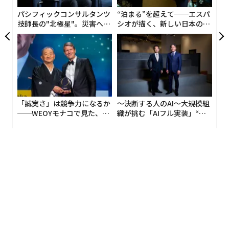
とする給与記録を分析し、AIの影響を最も受けやすい職
パシフィックコンサルタンツ
“泊まる”を超えて──エスパ
種に就く22〜25歳の雇用が相対的に13％減少したことを
技師長の"北極星"。災害への
シオが描く、新しい日本のラ
確認した。同じ職務に就く年長労働者の雇用は横ばい、
無力感を乗り越え見つけた、
グジュアリー（前編）
防災一筋20年の答え
または増加していた。PwCの
2026年版雇用バロメーター
も、採用側から同じ構図を示している。シニアレベルの
スキルを求めるエントリーレベル求人は2019年以降35％
増えた一方、通常のエントリーレベル職は10％減少し
た。そして、AIへのエクスポージャーが最も高い企業
「誠実さ」は競争力になるか
〜決断する人のAI〜大規模組
は、人員を減らすどころか、同業他社より速いペースで
──WEOYモナコで見た、く
織が挑む「AIフル実装」“使
従業員数を増やしている。
ら寿司の経営哲学
う”企業から“動く”企業へ【N
TTドコモビジネス×PwC】
これを置き換えと呼ぶのは適切ではない。入り口がつく
り替えられているのであり、それこそが採用データに表
れる増幅の姿である。有能なモデルを経験豊富な従業員
と組み合わせれば、従来はその下にジュニア人材を置く
必要があった仕事をこなせる。シニア人材は仕事を維持
し、生産性を高める。静かに求人として出されなくなる
のは、訓練生の役割である。