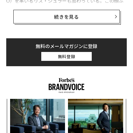
O）を率いるリズ・シュラーも加わっている。この顔ぶ
れを一室に集めたのは5億ドル（約812億円）の基金であ
り、人工知能（AI）分野の最大手4社が最初の資金を拠出
続きを見る
した。
この組織は
RAISE US
と呼ばれ、10億ドル（約1620億
円）の目標に対してすでに5億ドル（約812億円）以上を
無料のメールマガジンに登録
確保し、6月25日に発足した。その任務は、AIによって
無料登録
再構築されつつある経済に向けて米国の労働者を再教育
することだ。OpenAI（オープンAI）、Anthropic（アン
ソロピック）、Microsoft、Amazonが主要な支援企業で
ある。報道はこれを分かりやすい構図で伝えた。すなわ
ち、雇用を奪う機械をつくる企業が、その後始末に資金
を出している、というものだ。
小1
「
にし
3
だが、その見方には問題がある。示唆されるほどの規模
C
“
の混乱は、まだデータには表れていない。
この5億ドル
る
オ
（約812億円）は、すでに失われた雇用への謝罪ではな
ジ