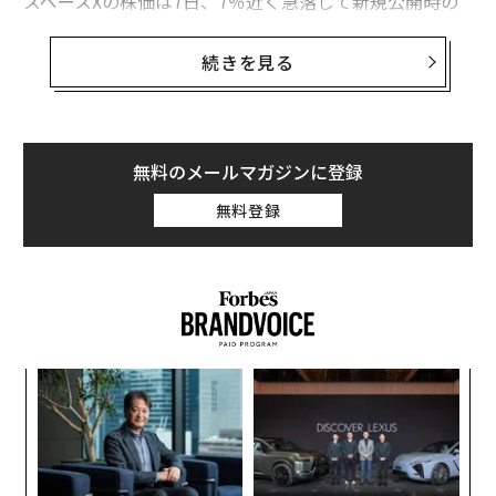
スペースXの株価は7日、7％近く急落して新規公開時の
価格である150ドルを下回った。また、この日はテスラ
の株価も4％以上下落している。
続きを見る
スペースXの株式48億株と同社のストックオプション3億
5000万株、さらにテスラ株式約7億株を保有するマスク
の資産額は、この株価下落によって582億ドル減少（約9
無料のメールマガジンに登録
兆4300億円）し、総額9412億ドル（約153兆円）となっ
無料登録
ている。
“
シ
グ
〜
織
う