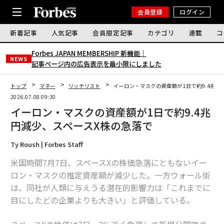
会員登録
ログイン
新着記事
人気記事
会員限定記事
カテゴリ
連載
コ
Forbes JAPAN MEMBERSHIP 新機能｜
NEWS
記事ページ内の広告表示を最小限にしました
トップ
マネー
リッチリスト
イーロン・マスクの資産額が1日で約9.4兆円
2026.07.08 09:30
イーロン・マスクの資産額が1日で約9.4兆
円減少、スペースX株の急落で
Ty Roush | Forbes Staff
米国時間7月7日、スペースXの株価急落にともないイー
ロン・マスクの推定資産額が減少した。一方ウォール街
は、同社が人類に与えうる潜在的影響力は「これまでに
目にしたどの企業よりも大きい」と評価している。