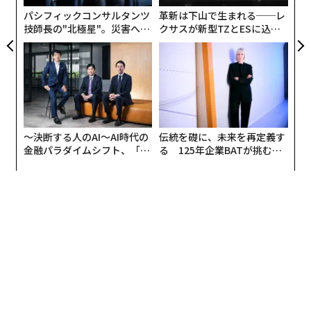
T
パシフィックコンサルタンツ
革新は下山で生まれる──レ
技師長の"北極星"。災害への
クサスが新型TZとESに込め
無力感を乗り越え見つけた、
た「DISCOVER」の哲学
防災一筋20年の答え
〜決断する人のAI〜AI時代の
伝統を礎に、未来を再定義す
金融パラダイムシフト、「超
る 125年企業BATが挑むス
個別化」の核心 【MUFG×ウ
モークレスな未来
ェルスナビ×PwC】
翻訳＝江津拓哉