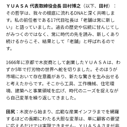
ＹＵＡＳＡ 代表取締役会長 田村博之
（以下、
田村
）：
その哲学は、我々の根底に流れるDNAと深く共鳴しま
す。私の前任者である17代目社長は「老舗は常に新し
い」と語っていました。過去の歴史や伝統に甘んじてし
がみつくのではなく、常に時代の先を読み、新しくあり
続けるからこそ、結果として「老舗」と呼ばれるので
す。
1666年に京都で木炭商として創業したＹＵＡＳＡは、わ
ずか5年で打刃物の世界へ舵を切りました。そのほうが
市場において存在意義があり、新たな驚きを生み出せる
と考えたからです。そこから工具、工作機械、住宅環
境、建築へと事業領域を広げ、時代のニーズを捉えなが
ら自己変革を繰り返してきました。
田尻
：木炭から始まり、広範な産業インフラまでを網羅
するほどの長期にわたる大胆な変革は、単に顧客の要望
に応えるだけでは実現できません。ＹＵＡＳＡさまが非