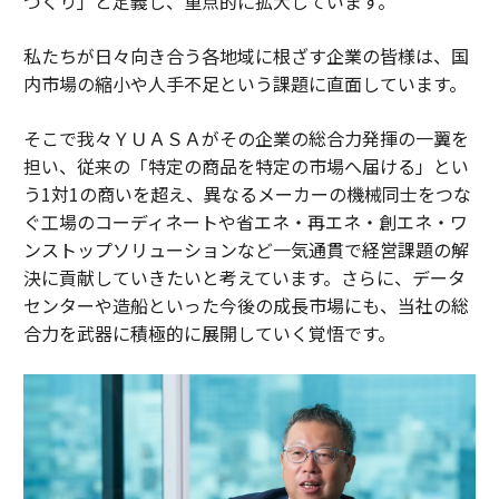
づくり」と定義し、重点的に拡大しています。
私たちが日々向き合う各地域に根ざす企業の皆様は、国
内市場の縮小や人手不足という課題に直面しています。
そこで我々ＹＵＡＳＡがその企業の総合力発揮の一翼を
担い、従来の「特定の商品を特定の市場へ届ける」とい
う1対1の商いを超え、異なるメーカーの機械同士をつな
ぐ工場のコーディネートや省エネ・再エネ・創エネ・ワ
ンストップソリューションなど一気通貫で経営課題の解
決に貢献していきたいと考えています。さらに、データ
センターや造船といった今後の成長市場にも、当社の総
合力を武器に積極的に展開していく覚悟です。