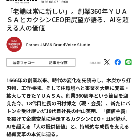
2026.08.07 16:00
「老舗は常に新しい」。創業360年ＹＵＡ
ＳＡとカクシンCEO田尻望が語る、AIを超
える人の価値
Forbes JAPAN BrandVoice Studio
著者フォロー
記事を保存
1666年の創業以来、時代の変化を先読みし、木炭から打
刃物、工作機械、そして住環境へと事業を大胆に変革・
拡大してきたＹＵＡＳＡ。創業360周年という節目を迎
えた今、18代目社長の田村博之（現・会長）、新たにバ
トンを受け継いだ19代目社長の村山英明、「価値主義」
を掲げて企業変革に伴走するカクシンCEO・田尻望が、
AIを超える「人の提供価値」と、持続的な成長を支える
組織変革の本質に迫る。