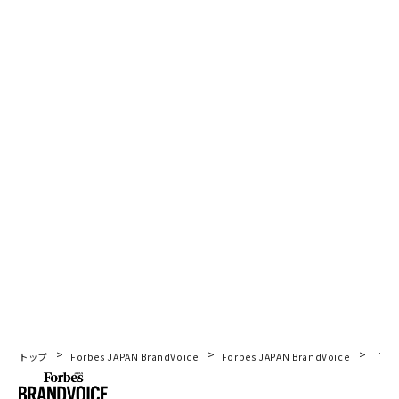
トップ
Forbes JAPAN BrandVoice
Forbes JAPAN BrandVoice
「老