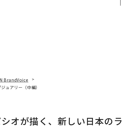
る
ジーズが実践する、次世
QAIN JAPAN 特別座談会
代ファームの全貌
N BrandVoice
グジュアリー（中編）
パシオが描く、新しい日本のラ