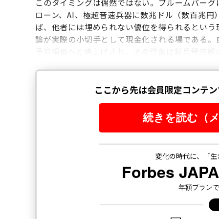
このタイミングは偶然ではない。ブルームバーグは米
ローン、AI、極超音速兵器に数兆ドル（数百兆
ば、他者には埋められない優位を得られるという
論が実際の小切手として現金化される場である。自
予算項目へと格上げされ、その資金は新兵器内部