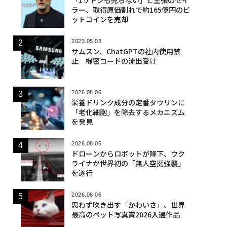
ラー、取得原価割れで約165億円のビ
ットコインを売却
2023.05.03
サムスン、ChatGPTの社内使用禁
止 機密コードの流出受け
2026.08.06
栄養ドリンク成分の定番タウリンに
「老化細胞」を除去するメカニズム
を発見
2026.08.05
ドローンからロボットが降下、ウク
ライナが世界初の「無人空挺強襲」
を遂行
2026.08.06
思わず吹き出す「かわいさ」、世界
最高のペット写真賞2026入選作品