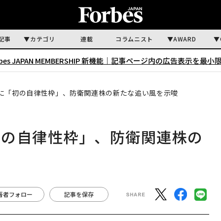
記事
カテゴリ
連載
コラムニスト
AWARD
rbes JAPAN MEMBERSHIP 新機能｜
記事ページ内の広告表示を最小
に「初の自律性枠」、防衛関連株の新たな追い風を示唆
初の自律性枠」、防衛関連株の
著者フォロー
記事を保存