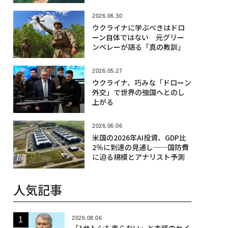
2026.06.30
ウクライナに学ぶべきはドロ
ーン自体ではない 元グリー
ンベレーが語る「真の教訓」
2026.05.27
ウクライナ、巧みな「ドローン
外交」で世界の強国へとのし
上がる
2026.06.06
米国の2026年AI投資、GDP比
2％に到達の見通し──国防費
に迫る規模とアナリスト予測
人気記事
2026.08.06
「1サトシも売らない」と主張のセイ