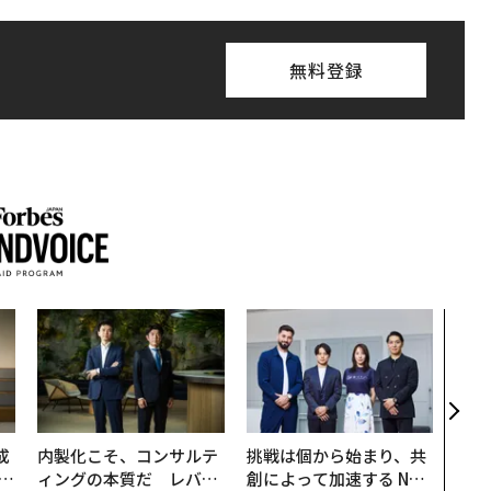
無料登録
目先
年後
─ア
支援
成
内製化こそ、コンサルテ
挑戦は個から始まり、共
ィングの本質だ レバレ
創によって加速する NOR