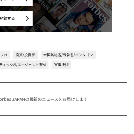
登録する
メリカ
投資/投資家
米国防総省/戦争省/ペンタゴン
ィックAI/エージェント型AI
軍事技術
Forbes JAPANの最新のニュースをお届けします