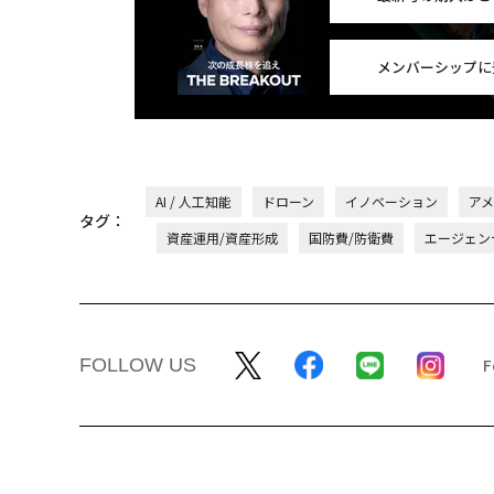
メンバーシップに
AI / 人工知能
ドローン
イノベーション
ア
タグ：
資産運用/資産形成
国防費/防衛費
エージェンテ
FOLLOW US