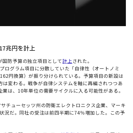
17兆円を計上
が国防予算の独立項目として
計上
された。
プログラム項目に分散していた「自律性（オートノミ
ル＝162円換算）が振り分けられている。予算項目の新設は
方は変わる。戦争が自律システムを軸に再編されつつあ
企業は、10年単位の需要サイクルに入る可能性がある。
マサチューセッツ州の防衛エレクトロニクス企業、マーキ
）の受注状況だ。同社の受注は前四半期に74％増加した。この予