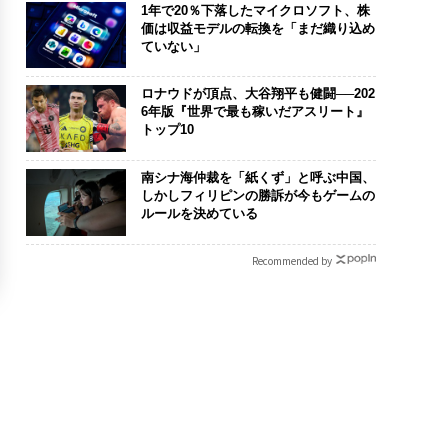
1年で20％下落したマイクロソフト、株
価は収益モデルの転換を「まだ織り込め
ていない」
ロナウドが頂点、大谷翔平も健闘──202
6年版『世界で最も稼いだアスリート』
トップ10
南シナ海仲裁を「紙くず」と呼ぶ中国、
しかしフィリピンの勝訴が今もゲームの
ルールを決めている
Recommended by