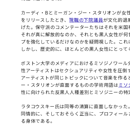
カーディ・Bとミーガン・ジー・スタリオンが女
をリリースしたとき、
現職の下院議員
が文化的退
げた。保守派のコメンテーターたちはそれを米国
それが真に解放的なのか、それとも黒人女性が何
プを強化しているだけなのかを疑問視した。これ
しかし、歴史的に、ほとんどの黒人女性にとって
ボストン大学のメディアにおけるミソジノワール
性アーティストはセクシュアリティや女性を圧倒
アーティストが同じトピックについて音楽を作る
ー・スタリオンが直面するものの学術用語は
ミソ
性に向けられた反黒人人種差別とミソジニーの特
ラタコウスキー氏は同等の清算に直面しなかった
同情的に、そしておそらく正当に、プロフィール
る身体である。