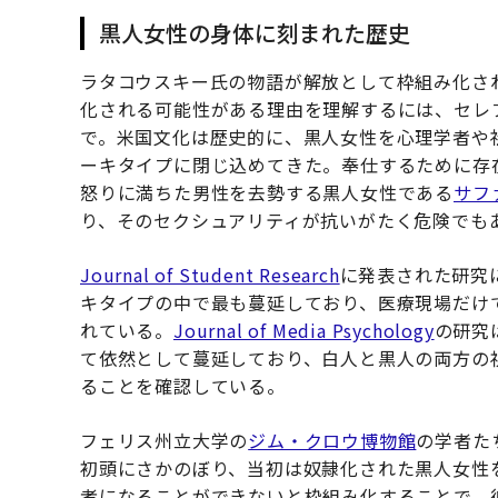
黒人女性の身体に刻まれた歴史
ラタコウスキー氏の物語が解放として枠組み化さ
化される可能性がある理由を理解するには、セレ
で。米国文化は歴史的に、黒人女性を心理学者や
ーキタイプに閉じ込めてきた。奉仕するために存
怒りに満ちた男性を去勢する黒人女性である
サフ
り、そのセクシュアリティが抗いがたく危険でも
Journal of Student Research
に発表された研究
キタイプの中で最も蔓延しており、医療現場だけ
れている。
Journal of Media Psychology
の研究
て依然として蔓延しており、白人と黒人の両方の
ることを確認している。
フェリス州立大学の
ジム・クロウ博物館
の学者た
初頭にさかのぼり、当初は奴隷化された黒人女性
者になることができないと枠組み化することで、