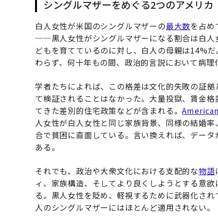
シングルマザーをめぐる2つのアメリカ
白人女性が米国のシングルマザーの
最大数
を占め
──黒人女性がシングルマザーになる割合は白人
どもを育てているのに対し、白人の母親は14%
わらず、何十年もの間、政治的言説において病理
学者たちによれば、この格差は文化的失敗の証拠
て検証されることはなかった。大量投獄、賃金格
てきた差別的住宅政策などが含まれる。
American
人女性が白人女性と同じ家族背景、同様の結婚率
合で貧困に直面している。言い換えれば、データ
ある。
それでも、政治や大衆文化における支配的な
物語
ィ、家族構造、そしてより良くしようとする意欲
る。黒人女性を貶め、軽視するために武器化され
人のシングルマザーにはほとんど適用されない。