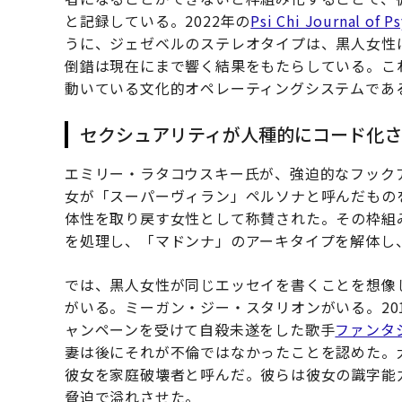
と記録している。2022年の
Psi Chi Journal of P
うに、ジェゼベルのステレオタイプは、黒人女性
倒錯は現在にまで響く結果をもたらしている。こ
動いている文化的オペレーティングシステムであ
セクシュアリティが人種的にコード化さ
エミリー・ラタコウスキー氏が、強迫的なフック
女が「スーパーヴィラン」ペルソナと呼んだもの
体性を取り戻す女性として称賛された。その枠組
を処理し、「マドンナ」のアーキタイプを解体し
では、黒人女性が同じエッセイを書くことを想像
がいる。ミーガン・ジー・スタリオンがいる。20
ャンペーンを受けて自殺未遂をした歌手
ファンタ
妻は後にそれが不倫ではなかったことを認めた。
彼女を家庭破壊者と呼んだ。彼らは彼女の識字能
脅迫で溢れさせた。