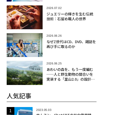
ブ
2026.07.02
ジュエリーの輝きを生む伝統
技術：石留め職人の世界
2026.06.26
なぜZ世代はCD、DVD、雑誌を
再び手に取るのか
2026.06.25
あわいの森を、もう一度編む
──人と野生動物の間合いを
実装する「里山2.0」の設計図 |
宮田裕章の辺境未来論 第9回
人気記事
2023.05.03
サムスン、ChatGPTの社内使用禁