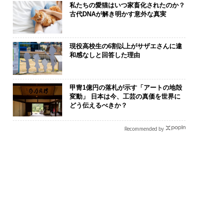
私たちの愛猫はいつ家畜化されたのか？
古代DNAが解き明かす意外な真実
現役高校生の6割以上がサザエさんに違
和感なしと回答した理由
甲冑1億円の落札が示す「アートの地殻
変動」 日本は今、工芸の真価を世界に
どう伝えるべきか？
Recommended by