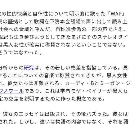
性の性的快楽と自律性について明示的に歌った「WAP」
廃の証拠として歌詞を下院本会議場で声に出して読み上
社会への脅威と呼んだ。自称進歩派の一部の声でさえ、
世紀も生き延びようとしてきたまさにそのステレオタイ
は黒人女性が確実に称賛されないということではない。
そうではなかった。
分析からの
研究
は、その著しい格差を指摘している。男
することについての音楽で称賛されてきたが、黒人女性
と、彼女たちは非難される。カーディ・Bとミーガン・ジ
ジノワール
であり、これは学者モヤ・ベイリーが黒人女
定の交差を説明するために作った概念である。
。彼女のエッセイは出版され、その後バズった。彼女は
された。しかし、違いは物語の内容ではなく、それを語