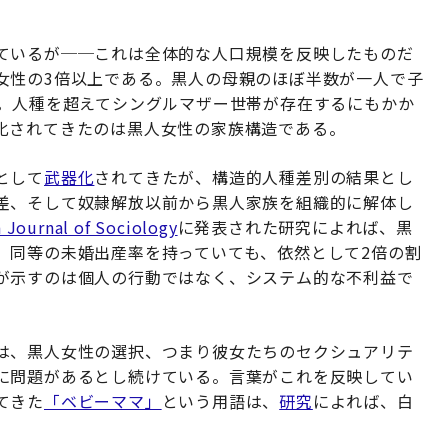
ているが──これは全体的な人口規模を反映したものだ
女性の3倍以上である。黒人の母親のほぼ半数が一人で子
だ。人種を超えてシングルマザー世帯が存在するにもかか
化されてきたのは黒人女性の家族構造である。
として
武器化
されてきたが、構造的人種差別の結果とし
差、そして奴隷解放以前から黒人家族を組織的に解体し
 Journal of Sociology
に発表された研究によれば、黒
、同等の未婚出産率を持っていても、依然として2倍の割
が示すのは個人の行動ではなく、システム的な不利益で
は、黒人女性の選択、つまり彼女たちのセクシュアリテ
に問題があるとし続けている。言葉がこれを反映してい
てきた
「ベビーママ」
という用語は、
研究
によれば、白