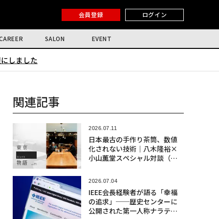
会員登録
ログイン
CAREER
SALON
EVENT
限にしました
関連記事
2026.07.11
日本最古の手作り茶筒、数値
化されない技術｜八木隆裕×
小山薫堂スペシャル対談（前
編）
2026.07.04
IEEE会長経験者が語る「幸福
の追求」──歴史センターに
公開された第一人称ナラティ