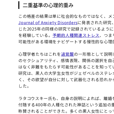
二重基準の心理的重み
この格差の結果は単に社会的なものではなく、メ
Journal of Anxiety Disorders
に発表された研究
じた2025年の同様の研究で記録されているよう
を経験している。
予期的人種関連ストレス
、つま
可能性がある環境をナビゲートする慢性的な心理
心理学者たちはこれを
過覚醒
の一形態として説明
のセクシュアリティ、感情表現、関係の選択を自
はなく非難をもたらす可能性があることを知って
研究は、黒人の大学生女性がジェゼベルのステレ
く、その欲望が自分に対して武器化される恐れか
した。
ラタコウスキー氏も、自身の説明によれば、離婚
付随する400年の人種化された神話という追加
称賛されることができた。多くの黒人女性にとっ