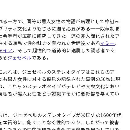
れる一方で、同等の黒人女性の物語が病理として枠組み
ブリティ文化よりもさらに遡る必要がある──奴隷制ま
社会学者が広範に研究してきた一連の非人間化されたア
在する無私で性的魅力を奪われた世話役である
マミー
、
ァイア
、そして超性的で道徳的に逸脱した誘惑者であ
ある
ジェゼベル
である。
によれば、ジェゼベルのステレオタイプはこれらのアー
でも黒人女性に対する偏見の記録された事例の50%に現
は、これらのステレオタイプがテレビや大衆文化におい
視聴者が黒人女性をどう認識するかに悪影響を与えてい
ちは、ジェゼベルのステレオタイプが米国史の1600年代
を本質的に、飽くことなく性的であり、したがって被害
彼女たちへの性的搾取を正当化する機能を果たしていた