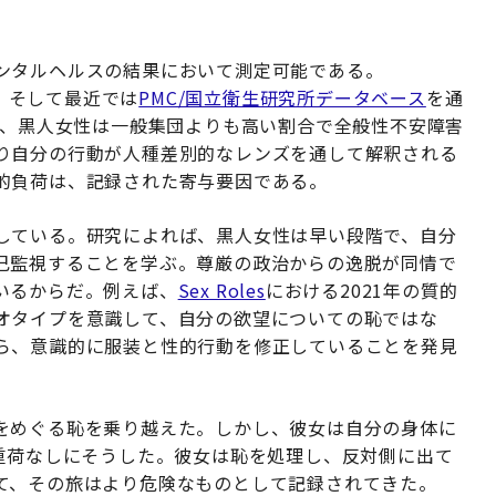
ンタルヘルスの結果において測定可能である。
、そして最近では
PMC/国立衛生研究所データベース
を通
に、黒人女性は一般集団よりも高い割合で全般性不安障害
り自分の行動が人種差別的なレンズを通して解釈される
的負荷は、記録された寄与要因である。
している。研究によれば、黒人女性は早い段階で、自分
己監視することを学ぶ。尊厳の政治からの逸脱が同情で
いるからだ。例えば、
Sex Roles
における2021年の質的
オタイプを意識して、自分の欲望についての恥ではな
ら、意識的に服装と性的行動を修正していることを発見
をめぐる恥を乗り越えた。しかし、彼女は自分の身体に
の重荷なしにそうした。彼女は恥を処理し、反対側に出て
て、その旅はより危険なものとして記録されてきた。