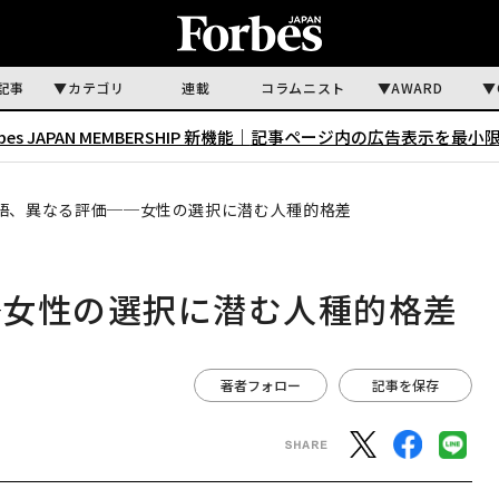
記事
カテゴリ
連載
コラムニスト
AWARD
rbes JAPAN MEMBERSHIP 新機能｜
記事ページ内の広告表示を最小
語、異なる評価──女性の選択に潜む人種的格差
─女性の選択に潜む人種的格差
著者フォロー
記事を保存