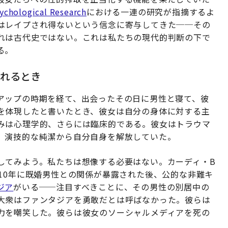
sychological Research
における一連の研究が指摘するよ
はレイプされ得ないという信念に寄与してきた──その
れは古代史ではない。これは私たちの現代的判断の下で
る。
れるとき
アップの時期を経て、出会ったその日に男性と寝て、彼
を体現したと書いたとき、彼女は自分の身体に対する主
みは心理学的、さらには臨床的である。彼女はトラウマ
、演技的な純潔から自分自身を解放していた。
してみよう。私たちは想像する必要はない。カーディ・B
10年に既婚男性との関係が暴露された後、公的な非難キ
ジア
がいる──注目すべきことに、その男性の別居中の
大衆はファンタジアを勇敢だとは呼ばなかった。彼らは
力を嘲笑した。彼らは彼女のソーシャルメディアを死の