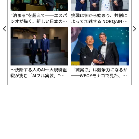
er」
が
・テックプラットフォーム系企業：11社
が
“泊まる”を超えて──エスパ
挑戦は個から始まり、共創に
・暗号資産・インフラ系企業：44社
シオが描く、新しい日本のラ
よって加速する NORQAIN JA
グジュアリー（前編）
PAN 特別座談会
PayPayや楽天グループなど日本企業も参加
日本の企業では、PayPay、みずほフィナンシャルグルー
プ、三井住友フィナンシャルグループ（SMBCグルー
プ）、楽天グループが含まれている。
〜決断する人のAI〜大規模組
「誠実さ」は競争力になるか
織が挑む「AIフル実装」“使
──WEOYモナコで見た、く
う”企業から“動く”企業へ【N
ら寿司の経営哲学
TTドコモビジネス×PwC】