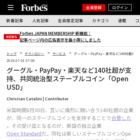
会員登録
ログイン
新着記事
人気記事
会員限定記事
カテゴリ
連載
コ
Forbes JAPAN MEMBERSHIP 新機能｜
NEWS
記事ページ内の広告表示を最小限にしました
トップ
テクノロジー
サービス
グーグル・PayPay・楽天など140社超が
2026.07.01 07:00
グーグル・PayPay・楽天など140社超が支
持、共同統治型ステーブルコイン「Open
USD」
Christian Catalini | Contributor
米国時間6月30日、互いに熾烈に競い合う140社超の企業
が、同一のステーブルコインを支持することで
合意した
。その受け皿となるのが、新設の独立企業
Open Standard
だ。同社は新しいステーブルコインOpe