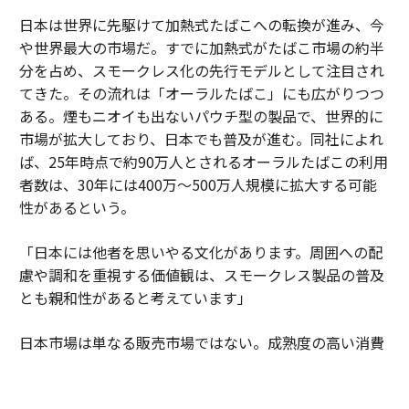
日本は世界に先駆けて加熱式たばこへの転換が進み、今
や世界最大の市場だ。すでに加熱式がたばこ市場の約半
分を占め、スモークレス化の先行モデルとして注目され
てきた。その流れは「オーラルたばこ」にも広がりつつ
ある。煙もニオイも出ないパウチ型の製品で、世界的に
市場が拡大しており、日本でも普及が進む。同社によれ
ば、25年時点で約90万人とされるオーラルたばこの利用
者数は、30年には400万～500万人規模に拡大する可能
性があるという。
「日本には他者を思いやる文化があります。周囲への配
慮や調和を重視する価値観は、スモークレス製品の普及
とも親和性があると考えています」
日本市場は単なる販売市場ではない。成熟度の高い消費
者の期待水準が企業に絶え間ない進化を促している。細
部へのこだわりや品質への妥協のない姿勢が、新しい製