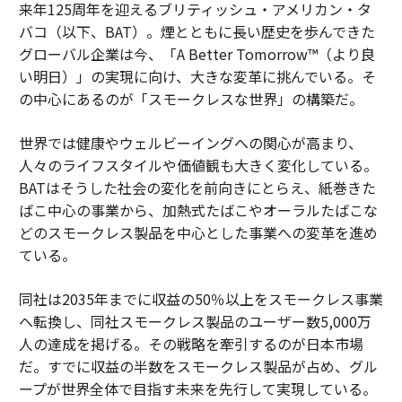
来年125周年を迎えるブリティッシュ・アメリカン・タ
バコ（以下、BAT）。煙とともに長い歴史を歩んできた
グローバル企業は今、「A Better Tomorrow™（より良
い明日）」の実現に向け、大きな変革に挑んでいる。そ
の中心にあるのが「スモークレスな世界」の構築だ。
世界では健康やウェルビーイングへの関心が高まり、
人々のライフスタイルや価値観も大きく変化している。
BATはそうした社会の変化を前向きにとらえ、紙巻きた
ばこ中心の事業から、加熱式たばこやオーラルたばこな
どのスモークレス製品を中心とした事業への変革を進め
ている。
同社は2035年までに収益の50％以上をスモークレス事業
へ転換し、同社スモークレス製品のユーザー数5,000万
人の達成を掲げる。その戦略を牽引するのが日本市場
だ。すでに収益の半数をスモークレス製品が占め、グル
ープが世界全体で目指す未来を先行して実現している。