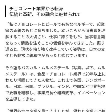
チョコレート業界から転身
伝統と革新、その融合に魅せられて
「私はチョコレートとビールで有名なベルギーで、起業
家の両親のもとに育ちました。幼いころから消費者を理
解することの大切さと、仕事に誇りをもち、当事者意識
をもって情熱を注ぐことの価値を学んできました。振り
返ると、現状を粘り強く改善していく姿勢は、日本の文
化とも非常に親和性があったと感じています」
そう語るパスカル・ムルメステール（写真。以下、ムル
メステール）は、食品・チョコレート業界で20年以上に
わたり活躍してきた人物だ。これまで英国、シンガポー
ル、日本、米国、ブラジル、インド、中国など世界各地
で要職を経験し、事業成長や組織変革、イノベーション
を主導してきた。
「世界各地の企業を見てきましたが、優れた企業には共