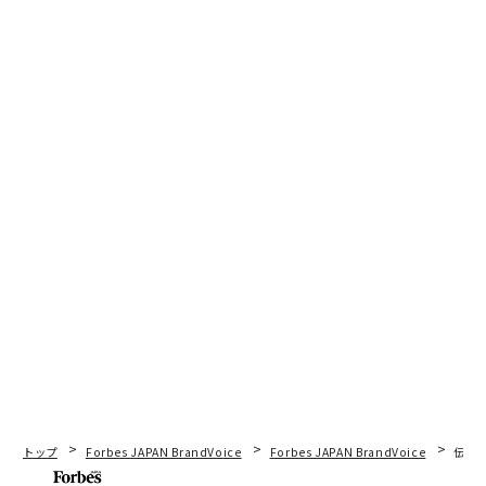
トップ
Forbes JAPAN BrandVoice
Forbes JAPAN BrandVoice
伝統