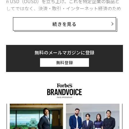
n USD（OUSD）を立ち上げ、これを特定企業の製品と
してではなく、決済・取引・インターネット経済のため
の中立的なインフラとして位置づける。
続きを見る
VISAやMastercard、グーグルなど149社がOUS
D支援に名を連ねる
支援企業の顔ぶれは錚々たるものだ。6月30日現在で
無料のメールマガジンに登録
は、その数は149社に上る。VISA、Mastercard、アメリ
カン・エキスプレス（AMEX）が同じコンソーシアムに
無料登録
名を連ね、Stripe、ブラックロック、コインベース、グ
ーグル、BNYメロンに加え、OUSDのローンチ時点での
統合にコミットする多数の銀行・フィンテックが並ぶ。
・決済・フィンテック系企業：36社
果を
目
EN
の
明
ン
・銀行・金融系企業：58社
なく
エ
Ja
設オ