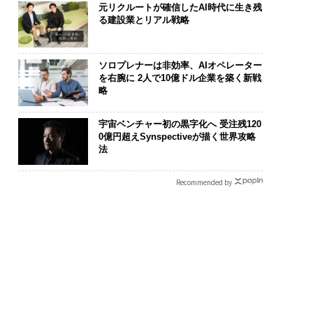
元リクルートが確信したAI時代に生き残
る建設業とリアル戦略
ソロプレナーは非効率、AIオペレーター
を右腕に 2人で10億ドル企業を築く新戦
略
ンディション」が成
なぜ“眠っていた環境技
“泊まる”を超
宇宙ベンチャー初の黒字化へ 受注残120
右する――「BAKUN
術”が、下水インフラを
パシオが描く
0億円超えSynspectiveが描く世界攻略
のTENTIALが支える
変えたのか──産総研×
本のラグジュ
法
戦者の明日」
月島JFEアクアソリュー
編）
ションの10年
Recommended by