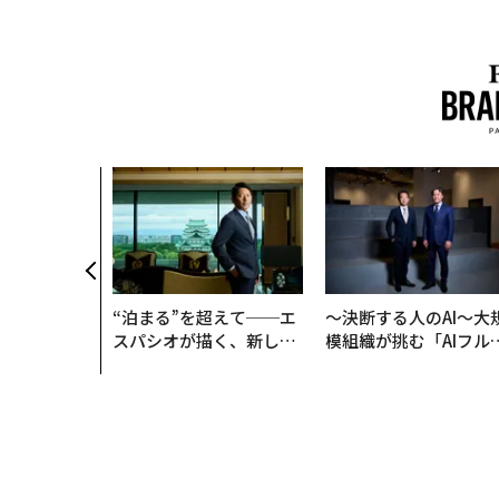
“泊まる”を超えて──エ
〜決断する人のAI〜大
スパシオが描く、新しい
模組織が挑む「AIフル
日本のラグジュアリー
装」“使う”企業から“
（前編）
く”企業へ【NTTドコ
ビジネス×PwC】