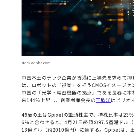
stock.adobe.com
中国本土のテック企業が香港に上場先を求めて押
は、ロボットの「視覚」を担うCMOSイメージセ
中国の「光学・精密機器の拠点」である長春に本
来144％上昇し、創業者兼会長の
王欣洋
はビリオ
46歳の王はGpixelの筆頭株主で、持株比率は2
6％と合わせると、4月21日終値の97.5香港ドル
13億ドル（約2010億円）に達する。Gpixe