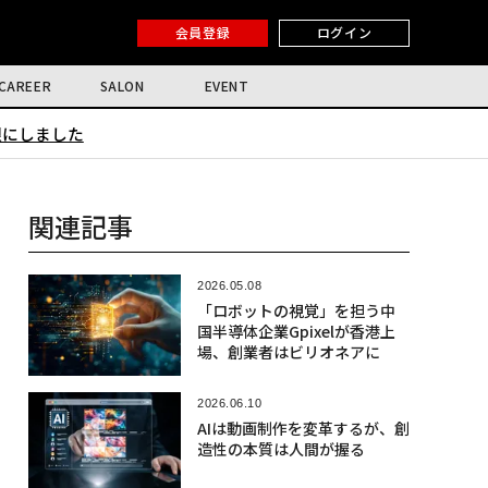
会員登録
ログイン
CAREER
SALON
EVENT
限にしました
関連記事
2026.05.08
「ロボットの視覚」を担う中
国半導体企業Gpixelが香港上
場、創業者はビリオネアに
2026.06.10
AIは動画制作を変革するが、創
造性の本質は人間が握る