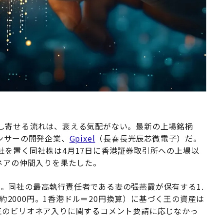
し寄せる流れは、衰える気配がない。最新の上場銘柄
ンサーの開発企業、
Gpixel
（長春長光辰芯微電子）だ。
社を置く同社株は4月17日に香港証券取引所への上場以
ネアの仲間入りを果たした。
3％。同社の最高執行責任者である妻の張燕霞が保有する1.
（約2000円。1香港ドル＝20円換算）に基づく王の資産は
lは、王のビリオネア入りに関するコメント要請に応じなかっ