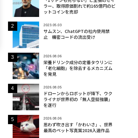
ラー、取得原価割れで約165億円のビ
ットコインを売却
2023.05.03
サムスン、ChatGPTの社内使用禁
止 機密コードの流出受け
2026.08.06
栄養ドリンク成分の定番タウリンに
「老化細胞」を除去するメカニズム
を発見
2026.08.05
ドローンからロボットが降下、ウク
ライナが世界初の「無人空挺強襲」
を遂行
2026.08.06
思わず吹き出す「かわいさ」、世界
最高のペット写真賞2026入選作品