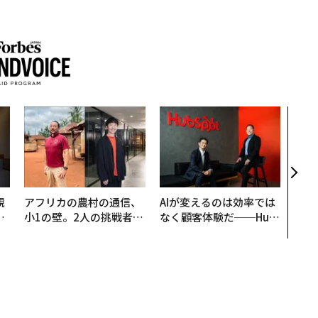
「コ
果を左
E」
「挑
規
アフリカの農村の通信、
AIが変えるのは効率では
実
小1の壁。2人の挑戦者が
なく顧客体験だ──Hub
動
手にした「次なる武器」
Spot Japanが語る「Gr
モ
ow Better」な組織のつ
くり方