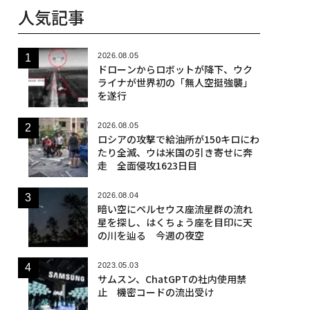
人気記事
2026.08.05
ドローンからロボットが降下、ウク
ライナが世界初の「無人空挺強襲」
を遂行
2026.08.05
ロシアの攻撃で給油所が150キロにわ
たり全滅、ウは米国の引き寄せに奔
走 全面侵攻1623日目
2026.08.04
暗い空にペルセウス座流星群の流れ
星を探し、はくちょう座を目印に天
の川を辿る 今週の夜空
2023.05.03
サムスン、ChatGPTの社内使用禁
止 機密コードの流出受け