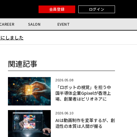
会員登録
ログイン
CAREER
SALON
EVENT
限にしました
関連記事
2026.05.08
「ロボットの視覚」を担う中
国半導体企業Gpixelが香港上
場、創業者はビリオネアに
2026.06.10
AIは動画制作を変革するが、創
造性の本質は人間が握る