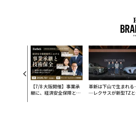
【7/8 大阪開催】事業承
革新は下山で生まれる
継に、経済安全保障とい
─レクサスが新型TZと
う視点が加わるとき──
Sに込めた「DISCOVE
経営者が問われる新たな
R」の哲学
判断軸