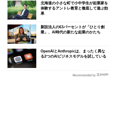
北海道の小さな町で小中学生が起業家を
体験するアントレ教育と徹底して遊ぶ効
果
新設法人の63パーセントが「ひとり創
業」、AI時代の新たな起業のかたち
フィックコンサルタ
「コンディション」が成
挑戦は個から
OpenAIとAnthropicは、まったく異な
技師長の"北極星"。
果を左右する――「BAKUN
創によって加速
る2つのAIビジネスモデルを試している
への無力感を乗り越
E」のTENTIALが支える
QAIN JAPAN
つけた、防災一筋20
「挑戦者の明日」
答え
Recommended by