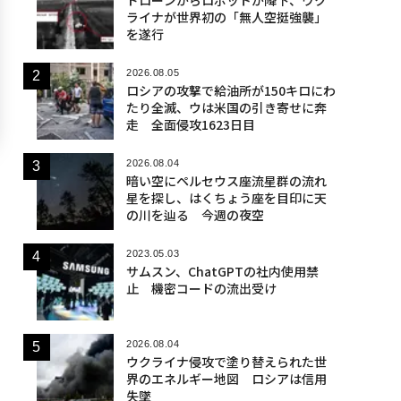
ライナが世界初の「無人空挺強襲」
を遂行
2026.08.05
ロシアの攻撃で給油所が150キロにわ
たり全滅、ウは米国の引き寄せに奔
走 全面侵攻1623日目
2026.08.04
暗い空にペルセウス座流星群の流れ
星を探し、はくちょう座を目印に天
の川を辿る 今週の夜空
2023.05.03
サムスン、ChatGPTの社内使用禁
止 機密コードの流出受け
2026.08.04
ウクライナ侵攻で塗り替えられた世
界のエネルギー地図 ロシアは信用
失墜