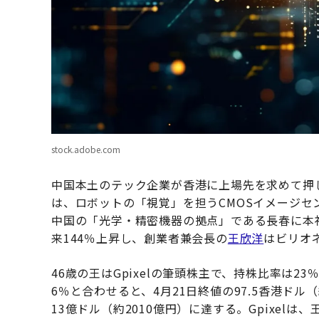
stock.adobe.com
中国本土のテック企業が香港に上場先を求めて押
は、ロボットの「視覚」を担うCMOSイメージセ
中国の「光学・精密機器の拠点」である長春に本
来144％上昇し、創業者兼会長の
王欣洋
はビリオ
46歳の王はGpixelの筆頭株主で、持株比率は2
6％と合わせると、4月21日終値の97.5香港ドル
13億ドル（約2010億円）に達する。Gpixe