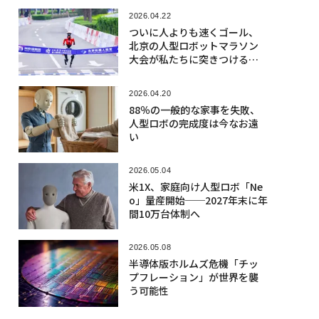
2026.04.22
ついに人よりも速くゴール、
北京の人型ロボットマラソン
大会が私たちに突きつける課
題
2026.04.20
88％の一般的な家事を失敗、
人型ロボの完成度は今なお遠
い
2026.05.04
米1X、家庭向け人型ロボ「Ne
o」量産開始──2027年末に年
間10万台体制へ
2026.05.08
半導体版ホルムズ危機「チッ
プフレーション」が世界を襲
う可能性