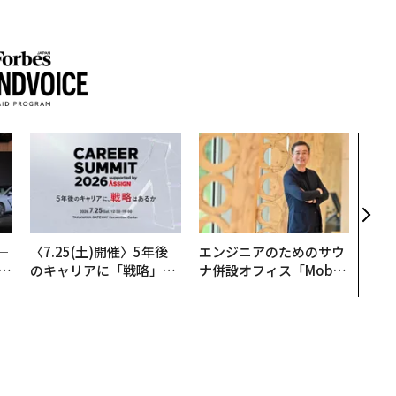
パシ
ンツ
災害
え見
年の
─
〈7.25(土)開催〉5年後
エンジニアのためのサウ
E
のキャリアに「戦略」は
ナ併設オフィス「Mobiu
あるか。トップエグゼク
s Park」がオープン──
ティブのキャリアに触れ
タマディックが健康経営
る1日│CAREER SUMMI
を徹底する理由
T 2026