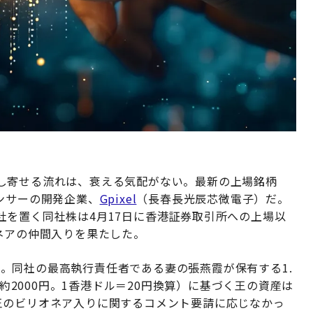
し寄せる流れは、衰える気配がない。最新の上場銘柄
ンサーの開発企業、
Gpixel
（長春長光辰芯微電子）だ。
社を置く同社株は4月17日に香港証券取引所への上場以
ネアの仲間入りを果たした。
3％。同社の最高執行責任者である妻の張燕霞が保有する1.
（約2000円。1香港ドル＝20円換算）に基づく王の資産は
lは、王のビリオネア入りに関するコメント要請に応じなかっ