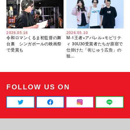
2026.05.16
2026.05.10
令和ロマンくるま初監督の舞
M-1王者×アパレル×モビリテ
台裏 シンガポールの映画祭
ィ 30U30受賞者たちが原宿で
で受賞も
仕掛けた「街じゅう広告」の
狙...
FOLLOW US ON