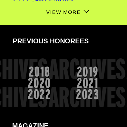
VIEW MORE
PREVIOUS HONOREES
HIVES
ARCHIVES
2018
2019
2020
2021
HIVES
ARCHIVES
2022
2023
MAGAZINE