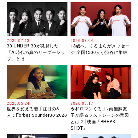
2026.07.13
2026.07.04
30 UNDER 30が発見した
18歳へ、くるまらがメッセー
「AI時代の真のリーダーシッ
ジ 全国1300人が渋谷に集結
プ」とは
2026.05.24
2026.05.17
世界を変える若手注目の8
令和ロマンくるま×雨無麻友
人：Forbes 30under30 2026
子が語るラストシーンの意図
とは？│映画『BREAK
SHOT』